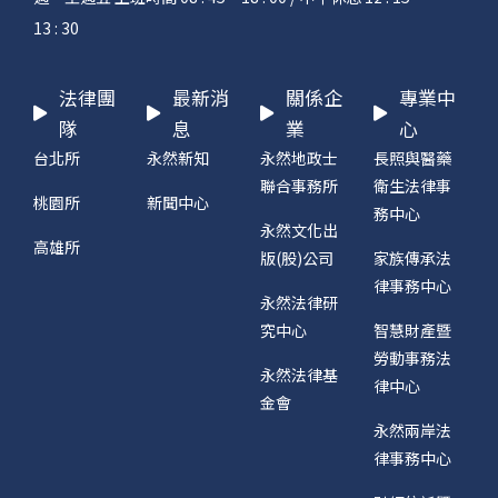
13 : 30
法律團
最新消
關係企
專業中
隊
息
業
心
台北所
永然新知
永然地政士
長照與醫藥
聯合事務所
衛生法律事
桃園所
新聞中心
務中心
永然文化出
高雄所
版(股)公司
家族傳承法
律事務中心
永然法律研
究中心
智慧財產暨
勞動事務法
永然法律基
律中心
金會
永然兩岸法
律事務中心