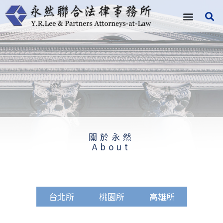
跳
至
主
要
內
容
關於永然
About
台北所
桃園所
高雄所