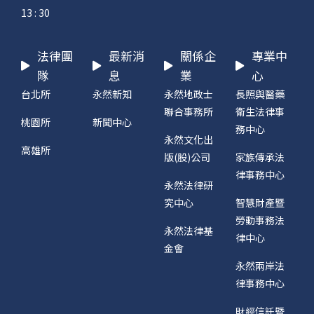
13 : 30
法律團
最新消
關係企
專業中
隊
息
業
心
台北所
永然新知
永然地政士
長照與醫藥
聯合事務所
衛生法律事
桃園所
新聞中心
務中心
永然文化出
高雄所
版(股)公司
家族傳承法
律事務中心
永然法律研
究中心
智慧財產暨
勞動事務法
永然法律基
律中心
金會
永然兩岸法
律事務中心
財經信託暨