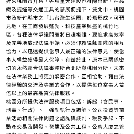
近來桃園市升格，各項重大建設也推陳出新，在高
鐵及捷運等交通工具的發展便捷下，雙北市、桃園
市及新竹縣市之「北台灣生活圈」於焉形成。可預
見地，在工商發展蓬勃、科技產業興盛的桃竹地
區，各種法律爭議問題將日趨複雜，要追求高效率
及完善地處理法律爭端，必須仰賴律師團隊的相互
協力，以迅速提供當事人最正確的法律意見，使當
事人權益獲得最大保障。有鑑於此，原本已關係密
切的永然聯合法律事務所台北所與桃園分所，未來
在法律業務上將更加緊密合作，互相協助，藉由法
律經驗的交流及專業的合作，以提供每位當事人雙
倍以上的最高品質法律服務。
桃園分所提供法律服務項目包括：訴訟（含民事、
刑事、行政）、 強制執行及調解、公司投資等商
業活動相關法律問題之諮詢與談判、稅務爭訟、不
動產交易及開發、營建及公共工程、公寓大廈之管