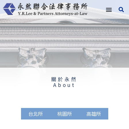
跳
至
主
要
內
容
關於永然
About
台北所
桃園所
高雄所