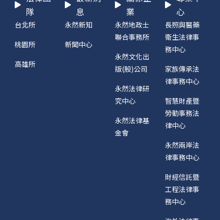
隊
息
業
心
台北所
永然新知
永然地政士
長照與醫藥
聯合事務所
衛生法律事
桃園所
新聞中心
務中心
永然文化出
高雄所
版(股)公司
家族傳承法
律事務中心
永然法律研
究中心
智慧財產暨
勞動事務法
永然法律基
律中心
金會
永然兩岸法
律事務中心
財經信託暨
工程法律事
務中心