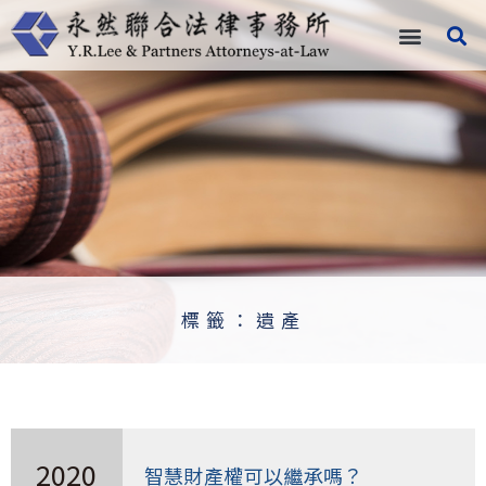
跳
至
主
要
內
容
標籤：遺產
2020
智慧財產權可以繼承嗎？