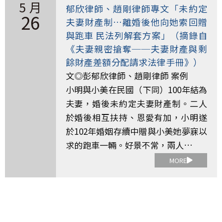
5 月
郁欣律師、趙剛律師專文「未約定
26
夫妻財產制…離婚後他向她索回贈
與跑車 民法列解套方案」（摘錄自
《夫妻親密搶奪──夫妻財產與剩
餘財產差額分配請求法律手冊》）
文◎彭郁欣律師、趙剛律師 案例
小明與小美在民國（下同）100年結為
夫妻，婚後未約定夫妻財產制。二人
於婚後相互扶持、恩愛有加，小明遂
於102年婚姻存續中贈與小美她夢寐以
求的跑車一輛。好景不常，兩人…
MORE