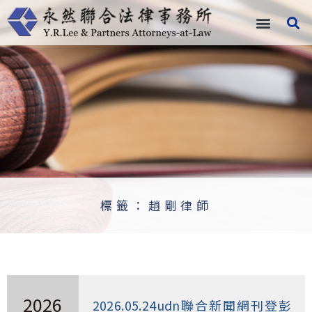
跳
至
主
要
內
容
標籤：趙剛律師
2026
2026.05.24udn聯合新聞網刊登彭