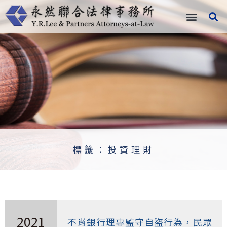
跳
至
主
要
內
容
標籤：投資理財
2021
不肖銀行理專監守自盜行為，民眾