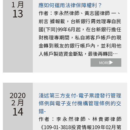
1 月
應如何運用法律保障權利？
13
作者：李永然律師、黃志國律師 一、
前言 據報載，台新銀行周姓理專自民
國(下同)99年6月起，在台新銀行擔任
財務理專期間，私自將客戶帳戶的現
金轉到親友的銀行帳戶內，並利用他
人帳戶製造資金斷點，最後再轉回…
MORE
2020
淺述第三方支付-電子票證發行管理
2 月
條例與電子支付機構管理條例的交
14
錯-
作者：李永然律師、林貴卿律師
《109-01-3818投資情報109年02月第