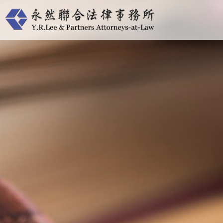
跳
至
主
要
內
容