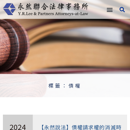
跳
至
主
要
內
容
標籤：債權
2024
【永然說法】債權請求權的消滅時