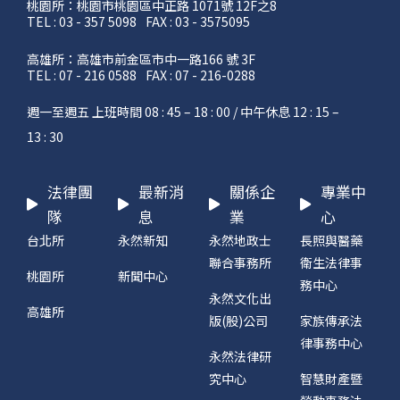
桃園所：桃園市桃園區中正路 1071號 12F之8
TEL : 03 - 357 5098
FAX : 03 - 3575095
高雄所：高雄市前金區市中一路166 號 3F
TEL : 07 - 216 0588
FAX : 07 - 216-0288
週一至週五 上班時間 08 : 45 – 18 : 00 / 中午休息 12 : 15 –
13 : 30
法律團
最新消
關係企
專業中
隊
息
業
心
台北所
永然新知
永然地政士
長照與醫藥
聯合事務所
衛生法律事
桃園所
新聞中心
務中心
永然文化出
高雄所
版(股)公司
家族傳承法
律事務中心
永然法律研
究中心
智慧財產暨