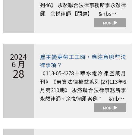
列46》 永然聯合法律事務所李永然律
師 余悦律師 【問題】 &nbs…
MORE
2024
雇主變更勞工工時，應注意哪些法
6 月
律事項？
28
《113-05-4278中華水電冷凍空調月
刊》《勞資法律權益系列(27)113年6
月第210期》 永然聯合法律事務所李
永然律師、余悦律師 案例： &nb…
MORE