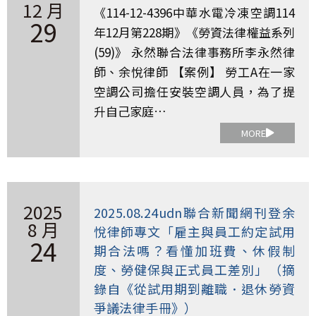
12 月
《114-12-4396中華水電冷凍空調114
29
年12月第228期》《勞資法律權益系列
(59)》 永然聯合法律事務所李永然律
師、余悅律師 【案例】 勞工A在一家
空調公司擔任安裝空調人員，為了提
升自己家庭…
MORE
2025
2025.08.24udn聯合新聞網刊登余
8 月
悅律師專文「雇主與員工約定試用
24
期合法嗎？看懂加班費、休假制
度、勞健保與正式員工差別」（摘
錄自《從試用期到離職．退休勞資
爭議法律手冊》）