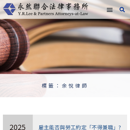
跳
至
主
要
內
容
標籤：余悅律師
2025
雇主能否與勞工約定「不得兼職」?