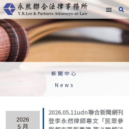
跳
至
主
要
內
容
新聞中心
News
2026.05.11udn聯合新聞網刊
2026
登李永然律師專文「民眾參
5 月