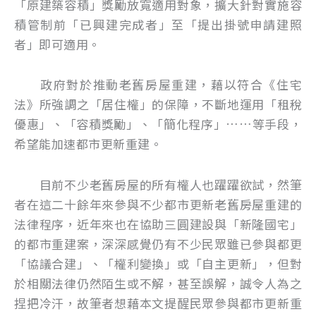
「原建築容積」獎勵放寬適用對象，擴大針對實施容
積管制前「已興建完成者」至「提出掛號申請建照
者」即可適用。
政府對於推動老舊房屋重建，藉以符合《住宅
法》所強調之「居住權」的保障，不斷地運用「租稅
優惠」、「容積獎勵」、「簡化程序」……等手段，
希望能加速都市更新重建。
目前不少老舊房屋的所有權人也躍躍欲試，然筆
者在這二十餘年來參與不少都市更新老舊房屋重建的
法律程序，近年來也在協助三圓建設與「新隆國宅」
的都市重建案，深深感覺仍有不少民眾雖已參與都更
「協議合建」、「權利變換」或「自主更新」，但對
於相關法律仍然陌生或不解，甚至誤解，誠令人為之
捏把冷汗，故筆者想藉本文提醒民眾參與都市更新重