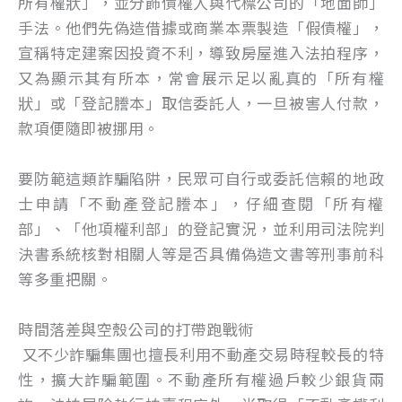
所有權狀」，並分飾債權人與代標公司的「地面師」
手法。他們先偽造借據或商業本票製造「假債權」，
宣稱特定建案因投資不利，導致房屋進入法拍程序，
又為顯示其有所本，常會展示足以亂真的「所有權
狀」或「登記謄本」取信委託人，一旦被害人付款，
款項便隨即被挪用。
要防範這類詐騙陷阱，民眾可自行或委託信賴的地政
士申請「不動產登記謄本」，仔細查閱「所有權
部」、「他項權利部」的登記實況，並利用司法院判
決書系統核對相關人等是否具備偽造文書等刑事前科
等多重把關。
時間落差與空殼公司的打帶跑戰術
又不少詐騙集團也擅長利用不動產交易時程較長的特
性，擴大詐騙範圍。不動產所有權過戶較少銀貨兩