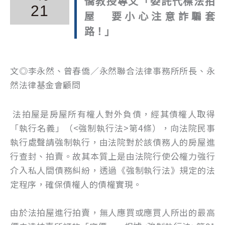
僑教授專文「委託代標法拍
21
屋 要小心注意詐騙套
路！」
文◎李永然、曾春僑／永然聯合法律事務所所長、永
然法律基金會顧問
法拍屋是房屋所有權人對外負債，經其債權人取得
「執行名義」（<強制執行法>第4條），向法院民事
執行處聲請強制執行，由法院對於該債務人的房屋進
行查封、拍賣。故其本質上是由法院行使公權力強行
介入私人間債務糾紛，透過《強制執行法》規定的法
定程序，確保債權人的債權實現。
由於法拍屋進行拍賣，無人應買或應買人所出的最高