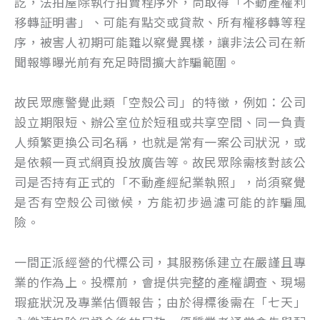
訖，法拍屋除執行拍賣程序外，尚取得「不動產權利
移轉証明書」、可能有點交或貸款、所有權移轉等程
序，被害人初期可能難以察覺異樣，讓非法公司在新
聞報導曝光前有充足時間擴大詐騙範圍。
故民眾應警覺此類「空殼公司」的特徵，例如：公司
設立期限短、辦公室位於短租或共享空間、同一負責
人頻繁更換公司名稱，也就是常有一案公司狀況，或
是依賴一頁式網頁投放廣告等。故民眾除需核對該公
司是否持有正式的「不動產經紀業執照」，尚須察覺
是否有空殼公司徵候，方能初步過濾可能的詐騙風
險。
一間正派經營的代標公司，其服務係建立在嚴謹且專
業的作為上。投標前，會提供完整的產權調查、現場
瑕疵狀況及專業估價報告；由於得標後需在「七天」