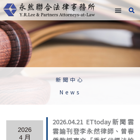
跳
至
主
要
內
容
新聞中心
News
2026.04.21 ETtoday新聞雲
2026
雲論刊登李永然律師、曾春
4 月