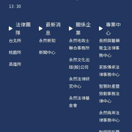
13 : 30
法律團
最新消
關係企
專業中
隊
息
業
心
台北所
永然新知
永然地政士
長照與醫藥
聯合事務所
衛生法律事
桃園所
新聞中心
務中心
永然文化出
高雄所
版(股)公司
家族傳承法
律事務中心
永然法律研
究中心
智慧財產暨
勞動事務法
永然法律基
律中心
金會
永然兩岸法
律事務中心
財經信託暨