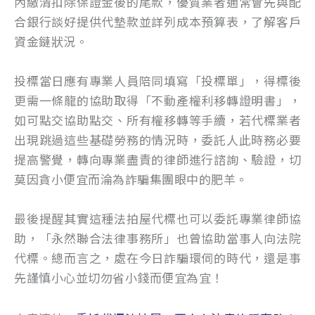
內繳清扣除保證金後的尾款，優質業者通常會先與配
合銀行談好提供代墊款並詳列成本預算表，了解客戶
資金鏈狀況。
投標當日應有專業人員陪同填寫「投標單」，得標後
更需一條龍的協助取得「不動產權利移轉證明書」，
如可點交協助點交、所有權移轉等手續，若代標業者
出現跳過這些基礎勞務的情況時，委託人此時務必要
提高警覺，轉向專業盡責的律師進行諮詢、驗證，切
莫因貪小便宜而淪為詐騙集團眼中的肥羊。
最後提醒其實這種法拍屋代標也可以委託專業律師協
助，「永然聯合法律事務所」也曾協助當事人向法院
代標。總而言之，處在今日詐騙環伺的時代，還是事
先謹慎小心並切勿省小錢而便宜為宜！