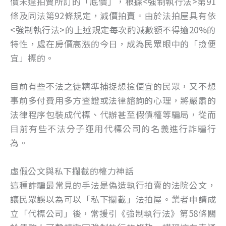
價未達拍賣所訂的「底價」，根據<強制執行法>第91
條及同法第92條規定，減價拍賣。由於法拍屋具有依
<強制執行法>的上述規定每次酌減數額不得逾20%的
特性，處在房價高漲的今日，成為民眾眼中的「撿便
宜」標的。
目前有些不法之徒精準捕捉想撿便宜的民眾，又不想
事前多付費用多方查證或法律諮詢的心理，將嚴肅的
法律程序包裝成代標、代辦甚至假債權等騙局，從而
目前有些不法分子運用代標公司的名義進行詐騙行
為。
虛假公文與私下攔截的權力神話
這種詐騙最常見的手法是偽造執行拍賣的法院公文，
讓民眾誤以為可以「私下攔截」法拍屋。業者申請成
立「代標公司」後，常援引《強制執行法》第58條關