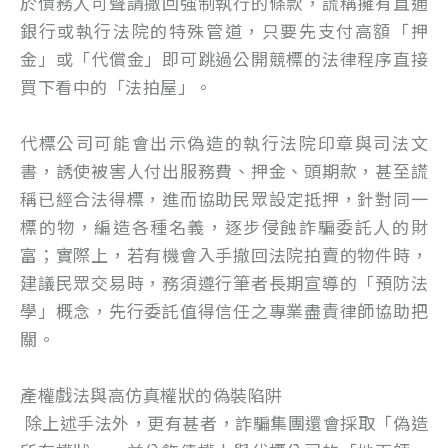
於債務人可聲請撤回強制執行的條款，謊稱擁有直通
銀行或執行法院的特殊管道，只要先支付高額「押
金」或「代償金」即可跳過公開競標的法律程序直接
買下看中的「法拍屋」。
代標公司可能會出示偽造的執行法院印章與司法文
書，誘使被害人付出服務費、押金、頭期款，甚至謊
稱已經合法得標，進而協助民眾設定抵押，針對同一
標的物，編造各種名義，逐步侵蝕詐騙委託人的財
富；實際上，若有機會入手撤回法院拍賣的物件時，
建議民眾交易時，務須遵行筆者長期宣導的「預防法
學」概念，先行委託值得信任之專業盡責律師協助把
關。
產權戲法與高仿真權狀的偽裝陷阱
除上述手法外，更有甚者，詐騙集團還會採取「偽造