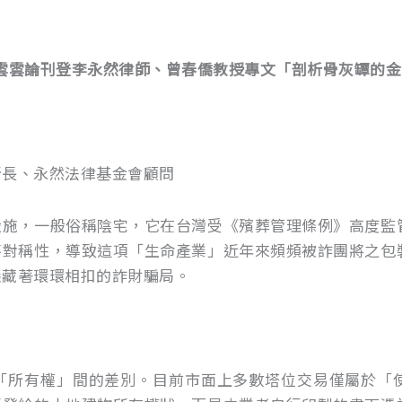
today新聞雲雲論刊登李永然律師、曾春僑教授專文「剖析骨灰罈
」
所長、永然法律基金會顧問
，一般俗稱陰宅，它在台灣受《殯葬管理條例》高度監
不對稱性，導致這項「生命產業」近年來頻頻被詐團將之包
隱藏著環環相扣的詐財騙局。
所有權」間的差別。目前市面上多數塔位交易僅屬於「