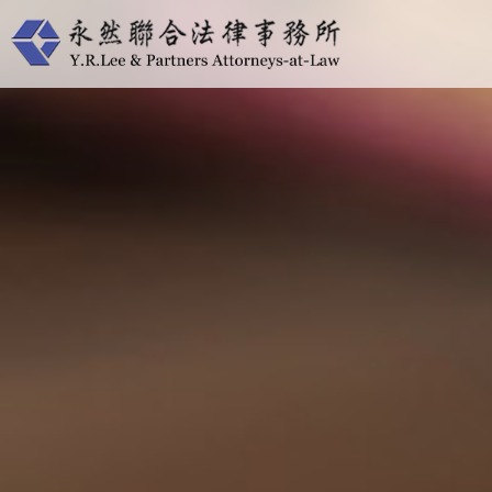
跳
至
主
要
內
容