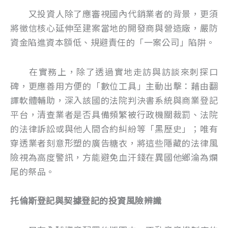
又投資人除了應審視國內代銷業者的背景，更須
將徵信核心延伸至建案當地的開發商與營造廠，嚴防
資金陷進資本額低、規避責任的「一案公司」陷阱。
在實務上，除了透過實地走訪與訪談來刺探口
碑，更應善用方便的「數位工具」主動出擊：藉由翻
譯軟體輔助，深入該國的法院判決書系統與商業登記
平台，清查業者是否具備頻繁被行政機關裁罰、法院
的法律訴訟或與他人間合約糾紛等「黑歷史」；唯有
穿透業者刻意形塑的廣告糖衣，將這些隱藏的法律風
險視為高度警訊，方能避免血汗錢在異國他鄉淪為爛
尾的祭品。
托倫斯登記與契據登記的投資風險辨識