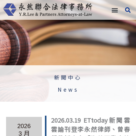
跳
至
主
要
內
容
新聞中心
News
2026.03.19 ETtoday新聞雲
2026
雲論刊登李永然律師、曾春
3 月