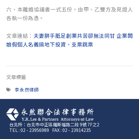
六、本離婚協議書一式五份，由甲、乙雙方及見證人
各執一份為憑。
文章連結：
夫妻胼手胝足創業共苦卻無法同甘 企業闆
娘假個人名義搞地下投資、支票跳票
文章標籤
李永然律師
台北所：台北市中正區羅斯福路二段 9號 7F之2
TEL : 02 - 23956989
FAX : 02 - 23914235