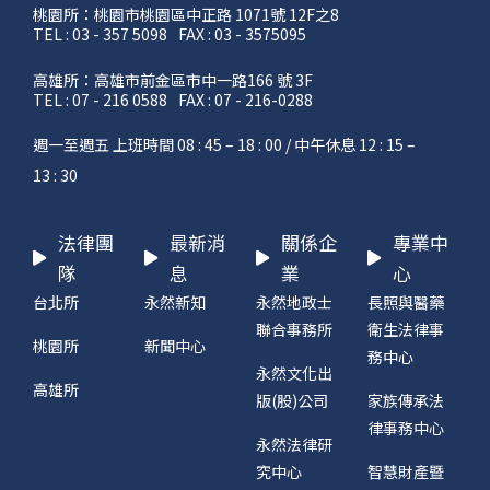
桃園所：桃園市桃園區中正路 1071號 12F之8
TEL : 03 - 357 5098
FAX : 03 - 3575095
高雄所：高雄市前金區市中一路166 號 3F
TEL : 07 - 216 0588
FAX : 07 - 216-0288
週一至週五 上班時間 08 : 45 – 18 : 00 / 中午休息 12 : 15 –
13 : 30
法律團
最新消
關係企
專業中
隊
息
業
心
台北所
永然新知
永然地政士
長照與醫藥
聯合事務所
衛生法律事
桃園所
新聞中心
務中心
永然文化出
高雄所
版(股)公司
家族傳承法
律事務中心
永然法律研
究中心
智慧財產暨