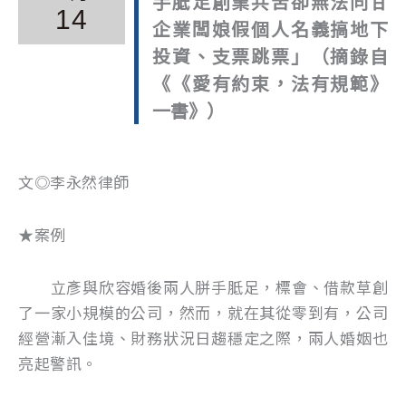
手胝足創業共苦卻無法同甘
14
企業闆娘假個人名義搞地下
投資、支票跳票」（摘錄自
《《愛有約束，法有規範》
一書》）
文◎李永然律師
★案例
立彥與欣容婚後兩人胼手胝足，標會、借款草創
了一家小規模的公司，然而，就在其從零到有，公司
經營漸入佳境、財務狀況日趨穩定之際，兩人婚姻也
亮起警訊。