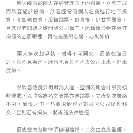
導火線源於兩人在經營理念上的迥異。立彥守成
而欣容過於投機，欣容經常假個人名義進行地下投
資、參加老鼠會，屢被跳票、倒會後，仍甘冒風險，
且常以老闆娘之姿開除公司員工，此種情形看在保守
拘謹的立彥眼裡，實在是膽戰心驚、心亂如麻。
兩人多次起爭執，鬧得不可開交，最後乾脆分
居，眼不見為淨。欣容也負氣不再去公司上班，外出
度假。
然欣容總攬公司財務大權，整個公司會計事務頓
時停擺，以欣容為名之支票亦遭跳票，立彥多次聯絡
不著，氣憤之下，乃要求欣容立刻返回公司辦理移
交，否則若有損失，將訴諸法律途徑。
最後雙方各聘律師辦理離婚，二女由立彥監護，