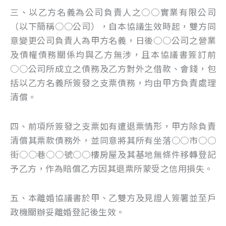
三、以乙方名義為公司負責人之○○實業有限公司
（以下簡稱○○公司），自本協議生效時起，雙方同
意變更公司負責人為甲方名義，日後○○公司之營業
及債權債務關係均與乙方無涉，且本協議書簽訂前
○○公司所成立之債務及乙方對外之借款、會錢，包
括以乙方名義所簽發之支票債務，均由甲方負責處理
清償。
四、前項所簽發之支票如有遭退票情形，甲方除負責
清償其票款債務外，並同意將其所有坐落○○市○○
街○○巷○○號○○樓房屋及其基地無條件移轉登記
予乙方，作為賠償乙方因其退票所蒙受之信用損失。
五、本離婚協議書於甲、乙雙方及見證人簽署並至戶
政機關辦妥離婚登記後生效。