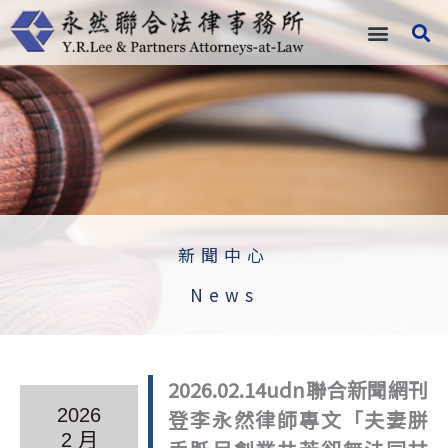
跳
至
主
要
內
容
新聞中心
News
2026.02.14udn聯合新聞網刊
2026
登李永然律師專文「夫妻胼
2 月