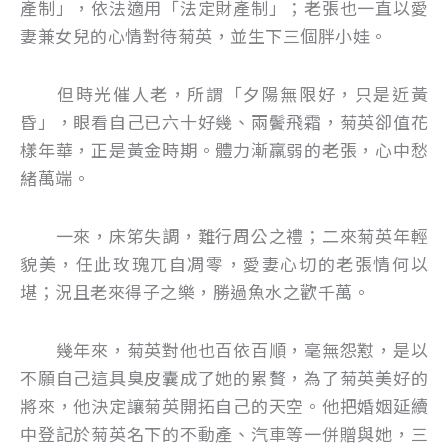
產制」，依法適用「法定財產制」；老張也一直以愛
妻兼女兒的心情對待菊英，並生下三個胖小娃。
但時光催人老，所謂「夕陽無限好，只是近黃
昏」，眼看自己已六十好幾、兩鬢飛霜，菊英卻值花
樣年華，正是黃金時期。體力漸羸弱的老張，心中愁
緒萬端。
一來，床笫失調，難行周公之禮；二來菊英年輕
貌美，任此玫瑰兀自凋零，愛妻心切的老張情何以
堪；況且老來得子之樂，勝過魚水之歡千萬。
幾年來，菊英對他也百依百順，毫無怨懟，是以
不願自己這具臭皮囊成了她的累贅，為了菊英美好的
將來，他決定讓菊英開拓自己的天空。他把婚姻延續
中登記於菊英名下的不動產、汽車等一併贈與她，三