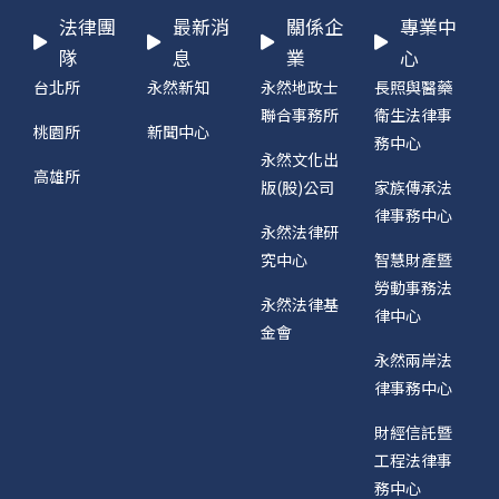
法律團
最新消
關係企
專業中
隊
息
業
心
台北所
永然新知
永然地政士
長照與醫藥
聯合事務所
衛生法律事
桃園所
新聞中心
務中心
永然文化出
高雄所
版(股)公司
家族傳承法
律事務中心
永然法律研
究中心
智慧財產暨
勞動事務法
永然法律基
律中心
金會
永然兩岸法
律事務中心
財經信託暨
工程法律事
務中心