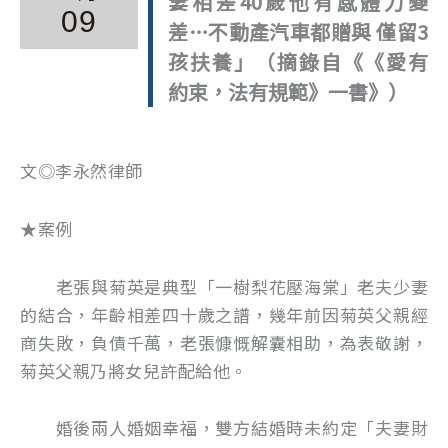
妻相差40歲他有感體力變
09
差…不動產汽車都贈與 僅留3
孩扶養」（摘錄自《《愛有
約束，法有規範》一書》）
文◎李永然律師
★案例
老張與菊英是典型「一樹梨花壓海棠」老夫少妻
的結合，年齡相差四十歲之譜，幾年前因菊英父親經
商失敗，負債千萬，老張慷慨解囊相助，為表敬謝，
菊英父親乃將女兒許配給他。
婚後兩人婚姻幸福，雙方結婚時未約定「夫妻財