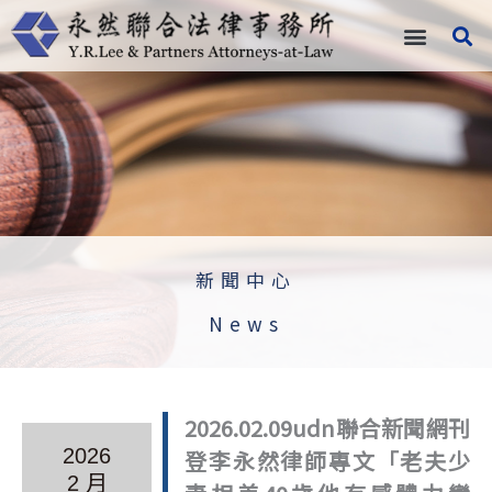
跳
至
主
要
內
容
新聞中心
News
2026.02.09udn聯合新聞網刊
2026
登李永然律師專文「老夫少
2 月