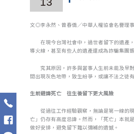
13
文◎李永然、曾春僑／中華人權協會名譽理
在現今台灣社會中，過世者留下的遺產，往
導火線，甚至有些人的遺產還成為詐騙集團
究其原因，許多與當事人生前未能及早對往
間出現灰色地帶，致生紛爭，或讓不法之徒
生前避諱死亡 往生後留下更大風險
從過往工作經驗觀察，無論是第一線的現場
亡」仍存有高度忌諱。然而，「死亡」本就
做好安排，避免留下難以彌補的遺憾。