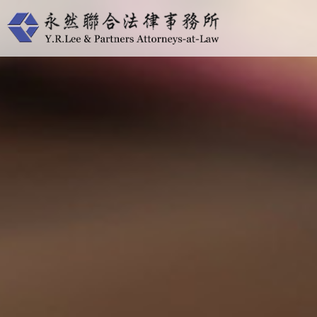
跳
至
主
要
內
容