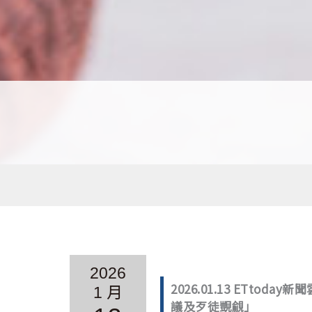
2026
2026.01.13 ET
1 月
議及歹徒覬覦」