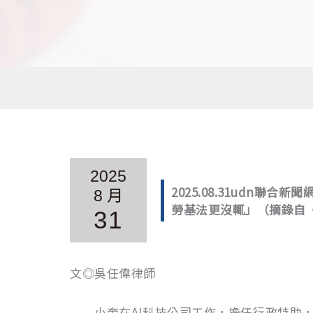
2025
2025.08.31udn
8 月
勞基法更沒輒」（摘錄自
31
文◎吳任偉律師
小奎在AI科技公司工作，擔任行政特助，