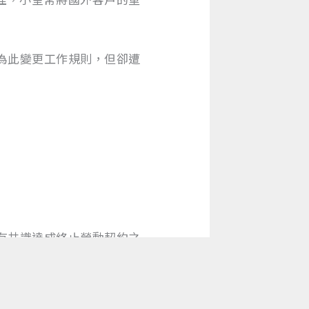
為此變更工作規則，但卻遭
有共識達成終止勞動契約之
契約，此屬法律強制禁止規