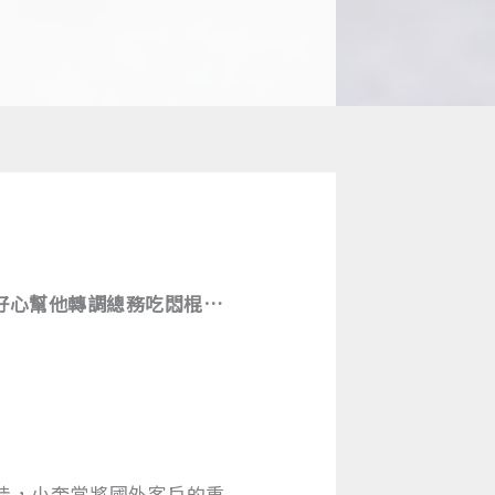
主管好心幫他轉調總務吃悶棍…
佳，小奎常將國外客戶的重