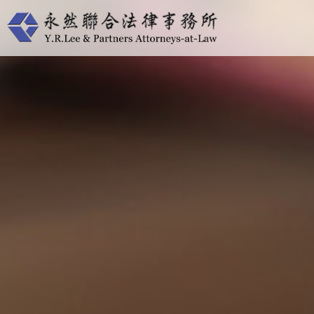
跳
至
主
要
內
容