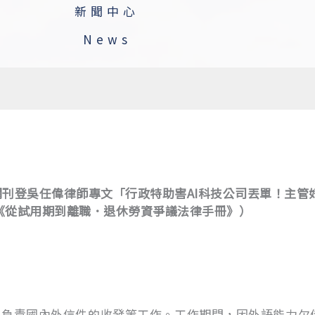
新聞中心
News
聯合新聞網刊登吳任偉律師專文「行政特助害AI科技公司丟單！
《從試用期到離職．退休勞資爭議法律手冊》）
負責國內外信件的收發等工作。工作期間，因外語能力欠