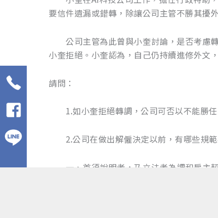
要信件遺漏或錯轉，除讓公司主管不勝其擾
公司主管為此曾與小奎討論，是否考慮轉調
小奎拒絕。小奎認為，自己仍持續進修外文
請問：
1.如小奎拒絕轉調，公司可否以不能勝任
2.公司在做出解僱決定以前，有哪些規範
一、首須說明者，乃立法者為調和雇主契約
合意，或是勞方有《勞動基準法》第11條、
定。