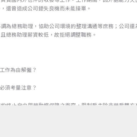
外，還曾造成公司錯失良機而未能接單。
為總務助理，協助公司環境的整理溝通等庶務；公司還
，且總務助理薪資較低，故拒絕調整職務。
工作為由解僱？
必須考量注意？
終止自由與勞動權保障之衝突，限制雇主除非勞雇雙方
第12條所定之法定終止事由，否則雇主不得單方終止勞動