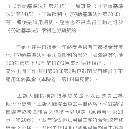
（《勞動基準法》第21條）、加班費（《勞動基準
法》第24條）、工時限制（《勞動基準法》第30條）
等，即使是試用期間，雇主也不得與員工約定低於
《勞動基準法》限制之勞動契約。
但是，在生日禮金、年終獎金還有三節禮金等其
他《勞動基準法》並未為限制的部分，臺灣高等法院
103年度勞上易字第116號民事判決就指出：「……
又依上開工作規則第68條第6點已載明試用期員工不
適用年終獎金（本院卷二第114頁反面）。
上訴人雖指稱請領年終獎金不以正式員工為
限……然查，上訴人雖提出員工手冊內容，僅就請假
影響年終獎金核算之標準予以規定（原審卷一第19
頁、第20頁），並無從佐證試用員工亦符合領取年終
獎金之資格……前開工作規則已載明試用期員工不適