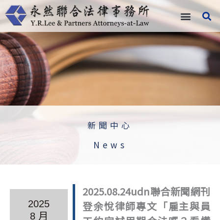
跳
至
主
要
內
容
新聞中心
News
2025.08.24udn聯合新聞網刊
2025
登余悅律師專文「雇主與員
8 月