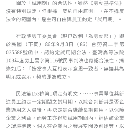
關於「試用期」的合法性，雖然《勞動基準法》
沒有特別規定，但根據「契約自由原則」，在不違反
法令的範圍內，雇主可自由與員工約定「試用期」。
行政院勞工委員會（現已改制「為勞動部」）即
於民國（下同）86年9月3日（86）台勞資二字第
035588號函中，認約定試用期合法，臺灣高等法院
103年度勞上易字第116號民事判決也肯認合法性，摘
錄如后：「按當事人互相表示意思一致者，無論其為
明示或默示，契約即為成立。
民法第153條第1項定有明文，……事業單位與新
進員工約定一定期間之試用期，以綜合判斷其是否企
業適用之人員後，再決定是否繼續長期僱用，以保障
企業之利益，而勞工亦得於試用期間內，評估該企業
之環境待遇、個人在企業內之發展空間及前途等，以