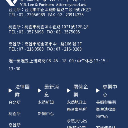
台北所：台北市中正區羅斯福路二段 9號 7F之2
TEL : 02 - 23956989
FAX : 02 - 23914235
桃園所：桃園市桃園區中正路 1071號 12F之8
TEL : 03 - 357 5098
FAX : 03 - 3575095
高雄所：高雄市前金區市中一路166 號 3F
TEL : 07 - 216 0588
FAX : 07 - 216-0288
週一至週五 上班時間 08 : 45 – 18 : 00 / 中午休息 12 : 15 –
13 : 30
法律團
最新消
關係企
專業中
隊
息
業
心
台北所
永然新知
永然地政士
長照與醫藥
聯合事務所
衛生法律事
桃園所
新聞中心
務中心
永然文化出
高雄所
版(股)公司
家族傳承法