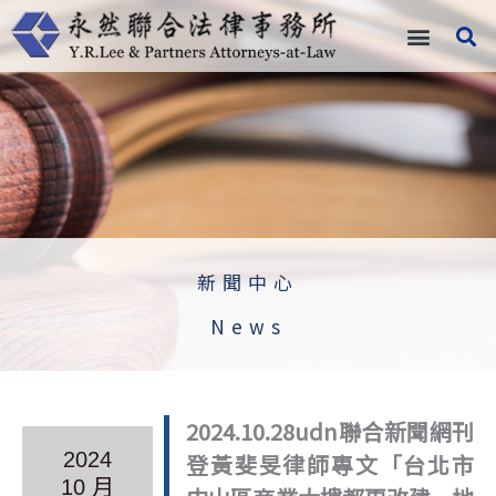
跳
至
主
要
內
容
新聞中心
News
2024.10.28udn聯合新聞網刊
2024
登黃斐旻律師專文「台北市
10 月