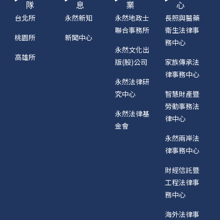
隊
息
業
心
台北所
永然新知
永然地政士
長照與醫藥
聯合事務所
衛生法律事
桃園所
新聞中心
務中心
永然文化出
高雄所
版(股)公司
家族傳承法
律事務中心
永然法律研
究中心
智慧財產暨
勞動事務法
永然法律基
律中心
金會
永然兩岸法
律事務中心
財經信託暨
工程法律事
務中心
海外法律事