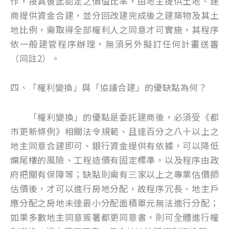
作，按其彼此認定之價值比率，由地主提供土地、建
商提供資金合建，並分回改建完成後之建築物及其土
地比例，需取得全部權利人之同意才可實施，其程序
依一般建管程序辦理，無須另外擬訂任何計畫送審
（同註2）。
四、「權利變換」與「協議合建」的優缺點為何？
「權利變換」的優點是委託建商後，必須受《都
市更新條例》相關法令規範、且達百分之八十以上之
地主同意合建即可、銀行資金提供有依據，可以降低
爛尾樓的風險、工程造價有固定標準，以及程序由政
府把關有保障等；缺點則需有三家以上之專業估價師
估價後，才可以進行房地分配，故程序冗長、地主戶
應分配之房地未達最小分配面積單元無法進行分配；
如果多數地主同意簽署都更同意書，則可全體進行權