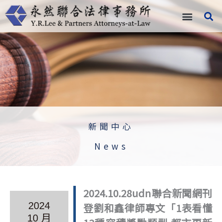
跳
至
主
要
內
容
新聞中心
News
2024.10.28udn聯合新聞網刊
2024
登劉和鑫律師專文「1表看懂
10 月