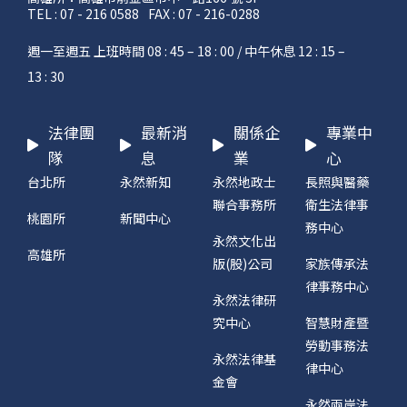
TEL : 07 - 216 0588
FAX : 07 - 216-0288
週一至週五 上班時間 08 : 45 – 18 : 00 / 中午休息 12 : 15 –
13 : 30
法律團
最新消
關係企
專業中
隊
息
業
心
台北所
永然新知
永然地政士
長照與醫藥
聯合事務所
衛生法律事
桃園所
新聞中心
務中心
永然文化出
高雄所
版(股)公司
家族傳承法
律事務中心
永然法律研
究中心
智慧財產暨
勞動事務法
永然法律基
律中心
金會
永然兩岸法