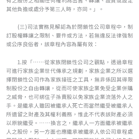
有之股份之相關任何權利為出售、轉讓、設質或設定
其他負擔或處分予第三人時，亦同。」。
(三)司法實務見解認為於閉鎖性公司章程中，制
訂股權轉讓之限制、要件或方法，若無違反法律強制
或公序良俗者，該章程內容為屬有效：
1.按「……從家族閉鎖性公司之觀點，透過章程
可進行家族企業世代傳承之規劃，家族企業之所以選
擇閉鎖性公司作為家族接班之工具，無非係因其得限
制股份之自由轉讓，從而可使家族企業免受企業併購
之威脅，也可綁住子孫賣股以免家族企業流落外人之
手。是繼承人雖因被繼承人死亡而當然繼受被繼承人
所遺留之財產及其權利義務，惟此不代表該財產必須
以原貌繼受。……換言之，繼承人一方面繼承被繼承
人之股份，另一方面也應繼承被繼承人依公司章程處