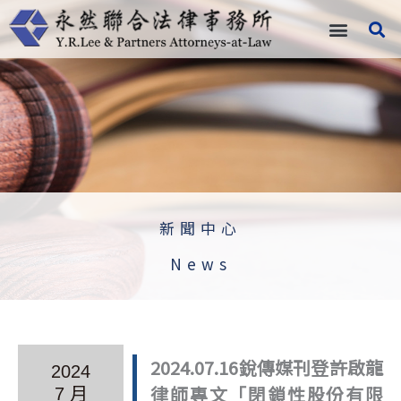
跳
至
主
要
內
容
新聞中心
News
2024.07.16銳傳媒刊登許啟龍
2024
律師專文「閉鎖性股份有限
7 月