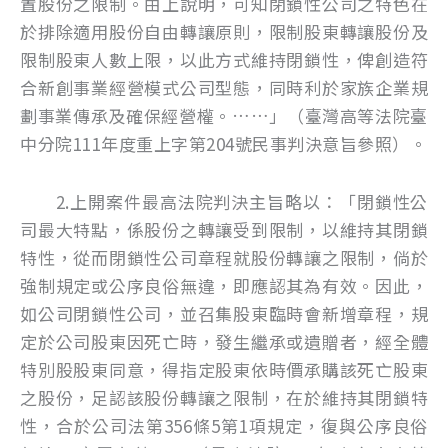
置股份之限制。由上說明，可知閉鎖性公司之特色在
於排除適用股份自由轉讓原則，限制股東轉讓股份及
限制股東人數上限，以此方式維持閉鎖性，俾創造符
合新創事業經營模式公司型態，同時利於家族企業規
劃事業傳承及確保經營權。……」（臺灣高等法院臺
中分院111年度重上字第204號民事判決意旨參照）。
2.上開案件最高法院判決主旨略以：「閉鎖性公
司最大特點，係股份之轉讓受到限制，以維持其閉鎖
特性，從而閉鎖性公司章程就股份轉讓之限制，倘於
強制規定或公序良俗無違，即應認其為有效。因此，
如公司閉鎖性公司，並召集股東臨時會新增章程，規
定於公司股東因死亡時，發生繼承或遺贈者，經全體
特別股股東同意，得指定股東依時價承購該死亡股東
之股份，足認該股份轉讓之限制，在於維持其閉鎖特
性，合於公司法第356條5第1項規定，復與公序良俗