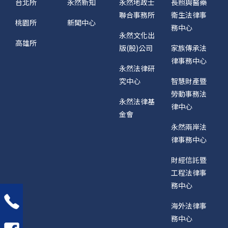
台北所
永然新知
永然地政士
長照與醫藥
聯合事務所
衛生法律事
桃園所
新聞中心
務中心
永然文化出
高雄所
版(股)公司
家族傳承法
律事務中心
永然法律研
究中心
智慧財產暨
勞動事務法
永然法律基
律中心
金會
永然兩岸法
律事務中心
財經信託暨
工程法律事
務中心
海外法律事
務中心