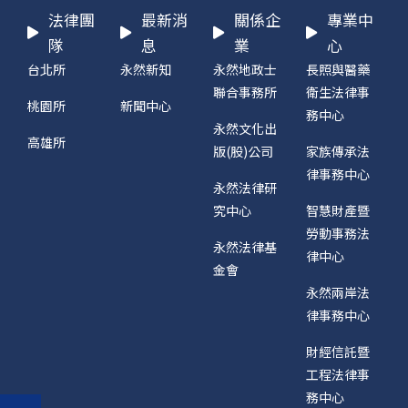
法律團
最新消
關係企
專業中
隊
息
業
心
台北所
永然新知
永然地政士
長照與醫藥
聯合事務所
衛生法律事
桃園所
新聞中心
務中心
永然文化出
高雄所
版(股)公司
家族傳承法
律事務中心
永然法律研
究中心
智慧財產暨
勞動事務法
永然法律基
律中心
金會
永然兩岸法
律事務中心
財經信託暨
工程法律事
務中心