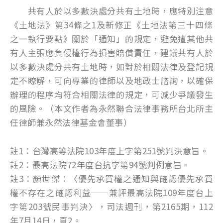
共有人於以多數決處分共有土地時，應特別注意
《土地法》第34條之1及新修正《土地法第三十四條
之一執行要點》關於「通知」的規定，避免遭其他共
有人主張應負侵權行為損害賠償責任，建議共有人於
以多數決處分共有土地時，如對於相關法律及登記規
定不瞭解，可向專業的律師以及地政士諮詢，以確保
辦理的程序均符合相關法律的規定，可減少爭議發生
的風險。（本文作者為永然聯合法律事務所台北所主
任律師兼永然法律基金會董事）
註1：台灣高等法院103年度上字第251號判決意旨。
註2：最高法院72年度台抗字第94號判例意旨。
註3：顏世傑：〈優先承買權之通知與確認優先承買
權不存在之確認利益──兼評最高法院109年度台上
字第203號民事判決〉，司法週刊，第2165期，112
年7月14日，頁2。