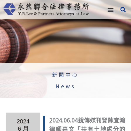
跳
至
主
要
內
容
新聞中心
News
2024.06.04銳傳媒刊登陳宜鴻
2024
律師專文「共有土地處分的
6 月