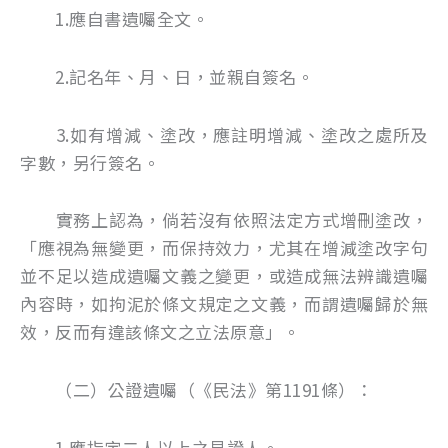
1.應自書遺囑全文。
2.記名年、月、日，並親自簽名。
3.如有增減、塗改，應註明增減、塗改之處所及
字數，另行簽名。
實務上認為，倘若沒有依照法定方式增刪塗改，
「應視為無變更，而保持效力，尤其在增減塗改字句
並不足以造成遺囑文義之變更，或造成無法辨識遺囑
內容時，如拘泥於條文規定之文義，而謂遺囑歸於無
效，反而有違該條文之立法原意」。
（二）公證遺囑（《民法》第1191條）：
1.應指定二人以上之見證人。