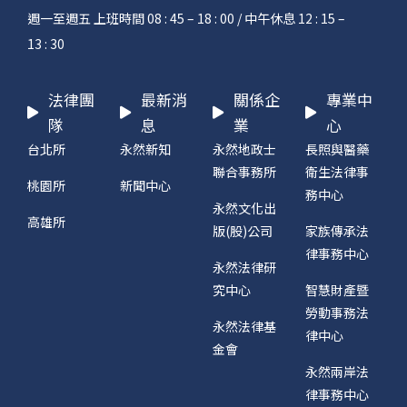
週一至週五 上班時間 08 : 45 – 18 : 00 / 中午休息 12 : 15 –
13 : 30
法律團
最新消
關係企
專業中
隊
息
業
心
台北所
永然新知
永然地政士
長照與醫藥
聯合事務所
衛生法律事
桃園所
新聞中心
務中心
永然文化出
高雄所
版(股)公司
家族傳承法
律事務中心
永然法律研
究中心
智慧財產暨
勞動事務法
永然法律基
律中心
金會
永然兩岸法
律事務中心