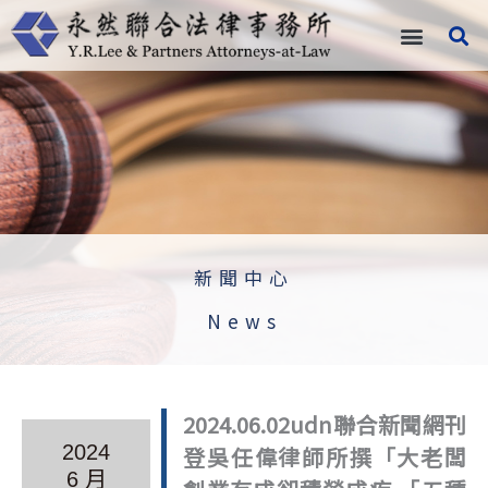
跳
至
主
要
內
容
新聞中心
News
2024.06.02udn聯合新聞網刊
2024
登吳任偉律師所撰「大老闆
6 月