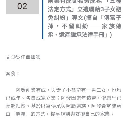
創業有成卻積勞成疾 「五種
02
法定方式」立遺囑給3子女避
免糾紛」專文(摘自「傳富子
孫，不留糾紛——家族傳
承、遺產繼承法律手冊」)
文◎吳任偉律師
案例：
阿發創業有成，與妻子小慧育有一男二女，也均
已成年、各自成家立業；阿發因常年積勞，健康早已
亮起紅燈。基於財富傳承與照顧遺族，阿發希望能藉
由「遺囑」的方式，提早規劃與安排自己的家業。