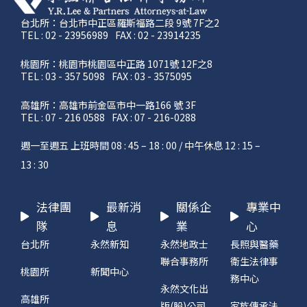
台北所：台北市中正區羅斯福路二段 9號 7F之2
TEL : 02 - 23956989
FAX : 02 - 23914235
桃園所：桃園市桃園區中正路 1071號 12F之8
TEL : 03 - 357 5098
FAX : 03 - 3575095
高雄所：高雄市前金區市中一路166 號 3F
TEL : 07 - 216 0588
FAX : 07 - 216-0288
週一至週五 上班時間 08 : 45 – 18 : 00 / 中午休息 12 : 15 –
13 : 30
法律團
最新消
關係企
專業中
隊
息
業
心
台北所
永然新知
永然地政士
長照與醫藥
聯合事務所
衛生法律事
桃園所
新聞中心
務中心
永然文化出
高雄所
版(股)公司
家族傳承法