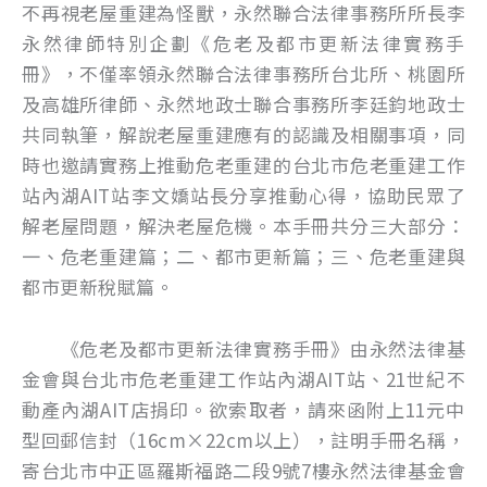
不再視老屋重建為怪獸，永然聯合法律事務所所長李
永然律師特別企劃《危老及都市更新法律實務手
冊》，不僅率領永然聯合法律事務所台北所、桃園所
及高雄所律師、永然地政士聯合事務所李廷鈞地政士
共同執筆，解說老屋重建應有的認識及相關事項，同
時也邀請實務上推動危老重建的台北市危老重建工作
站內湖AIT站李文嬌站長分享推動心得，協助民眾了
解老屋問題，解決老屋危機。本手冊共分三大部分：
一、危老重建篇；二、都市更新篇；三、危老重建與
都市更新稅賦篇。
《危老及都市更新法律實務手冊》由永然法律基
金會與台北市危老重建工作站內湖AIT站、21世紀不
動產內湖AIT店捐印。欲索取者，請來函附上11元中
型回郵信封（16cm×22cm以上），註明手冊名稱，
寄台北市中正區羅斯福路二段9號7樓永然法律基金會