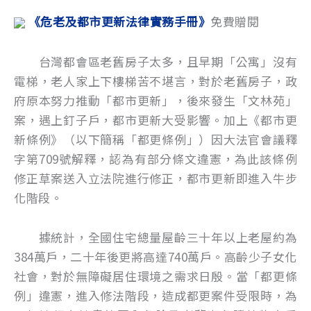
​
《危老及都市更新法律實務手冊》
免費贈閱
台灣都會區老舊房子太多，且早期「公寓」沒有
電梯，老人家上下樓梯苦不堪言，對於老舊房子，政
府原本努力推動「都市更新」，後來發生「文林苑」
案，遇上釘子戶，都市更新大受影響。加上《都市更
新條例》（以下簡稱「都更條例」）因大法官會議釋
字第709號解釋，認為有部分條文違憲，為此該條例
修正草案送入立法院進行修正，都市更新即進入牛步
化階段。
據統計，全國住宅總量屋齡三十年以上老屋約為
384萬戶，二十年後更將高達740萬戶。高齡少子女化
社會，對於無障礙居住環境之需求日殷。當「都更條
例」違憲，進入修法階段，造成都更案件受限時，為