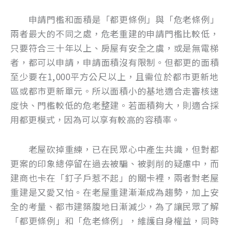
申請門檻和面積是「都更條例」與「危老條例」
兩者最大的不同之處，危老重建的申請門檻比較低，
只要符合三十年以上、房屋有安全之虞，或是無電梯
者，都可以申請，申請面積沒有限制。但都更的面積
至少要在1,000平方公尺以上，且需位於都市更新地
區或都市更新單元。所以面積小的基地適合走審核速
度快、門檻較低的危老整建。若面積夠大，則適合採
用都更模式，因為可以享有較高的容積率。
老屋砍掉重練，已在民眾心中產生共識，但對都
更案的印象總停留在過去被騙、被剥削的疑慮中，而
建商也卡在「釘子戶惹不起」的關卡裡，兩者對老屋
重建是又愛又怕。在老屋重建漸漸成為趨勢，加上安
全的考量、都市建築腹地日漸減少，為了讓民眾了解
「都更條例」和「危老條例」，維護自身權益，同時