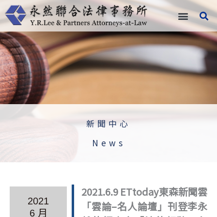
跳
至
主
要
內
容
新聞中心
News
2021.6.9 ETtoday東森新聞雲
2021
「雲論–名人論壇」刊登李永
6 月