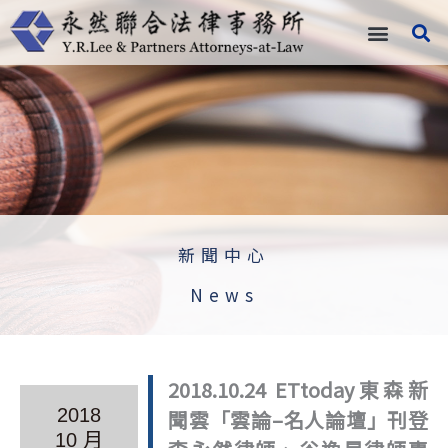
跳
至
主
要
內
容
新聞中心
News
2018.10.24 ETtoday東森新
2018
聞雲「雲論–名人論壇」刊登
10 月