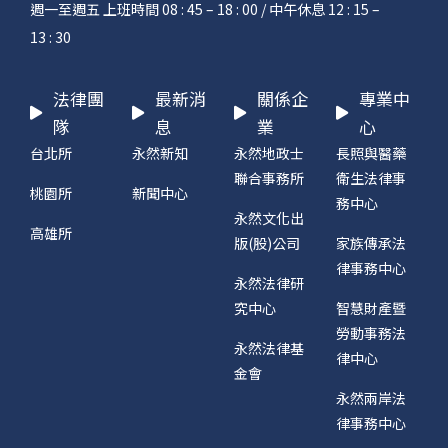
週一至週五 上班時間 08 : 45 – 18 : 00 / 中午休息 12 : 15 –
13 : 30
法律團
最新消
關係企
專業中
隊
息
業
心
台北所
永然新知
永然地政士
長照與醫藥
聯合事務所
衛生法律事
桃園所
新聞中心
務中心
永然文化出
高雄所
版(股)公司
家族傳承法
律事務中心
永然法律研
究中心
智慧財產暨
勞動事務法
永然法律基
律中心
金會
永然兩岸法
律事務中心