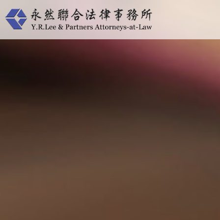
跳
至
主
要
內
容