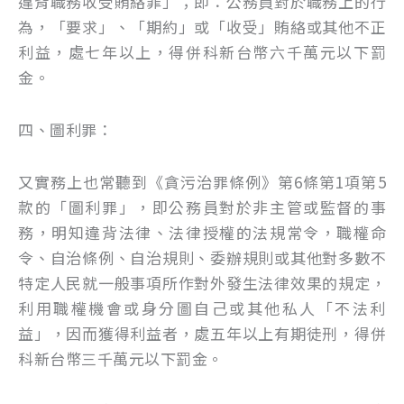
違背職務收受賄絡罪」；即：公務員對於職務上的行
為，「要求」、「期約」或「收受」賄絡或其他不正
利益，處七年以上，得併科新台幣六千萬元以下罰
金。
四、圖利罪：
又實務上也常聽到《貪污治罪條例》第6條第1項第5
款的「圖利罪」，即公務員對於非主管或監督的事
務，明知違背法律、法律授權的法規常令，職權命
令、自治條例、自治規則、委辦規則或其他對多數不
特定人民就一般事項所作對外發生法律效果的規定，
利用職權機會或身分圖自己或其他私人「不法利
益」，因而獲得利益者，處五年以上有期徒刑，得併
科新台幣三千萬元以下罰金。