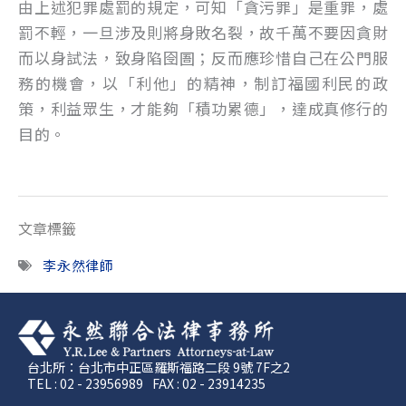
由上述犯罪處罰的規定，可知「貪污罪」是重罪，處
罰不輕，一旦涉及則將身敗名裂，故千萬不要因貪財
而以身試法，致身陷囹圄；反而應珍惜自己在公門服
務的機會，以「利他」的精神，制訂福國利民的政
策，利益眾生，才能夠「積功累德」，達成真修行的
目的。
文章標籤
李永然律師
台北所：台北市中正區羅斯福路二段 9號 7F之2
TEL : 02 - 23956989
FAX : 02 - 23914235