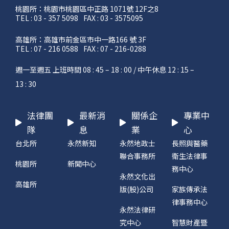
桃園所：桃園市桃園區中正路 1071號 12F之8
TEL : 03 - 357 5098
FAX : 03 - 3575095
高雄所：高雄市前金區市中一路166 號 3F
TEL : 07 - 216 0588
FAX : 07 - 216-0288
週一至週五 上班時間 08 : 45 – 18 : 00 / 中午休息 12 : 15 –
13 : 30
法律團
最新消
關係企
專業中
隊
息
業
心
台北所
永然新知
永然地政士
長照與醫藥
聯合事務所
衛生法律事
桃園所
新聞中心
務中心
永然文化出
高雄所
版(股)公司
家族傳承法
律事務中心
永然法律研
究中心
智慧財產暨