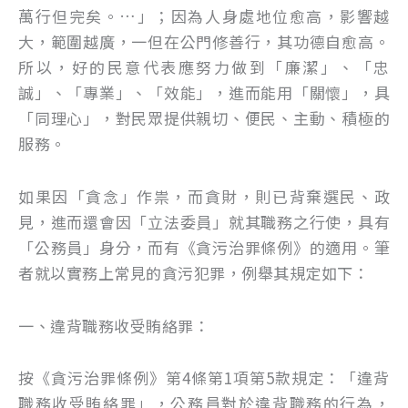
萬行但完矣。…」；因為人身處地位愈高，影響越
大，範圍越廣，一但在公門修善行，其功德自愈高。
所以，好的民意代表應努力做到「廉潔」、「忠
誠」、「專業」、「效能」，進而能用「關懷」，具
「同理心」，對民眾提供親切、便民、主動、積極的
服務。
如果因「貪念」作祟，而貪財，則已背棄選民、政
見，進而還會因「立法委員」就其職務之行使，具有
「公務員」身分，而有《貪污治罪條例》的適用。筆
者就以實務上常見的貪污犯罪，例舉其規定如下：
一、違背職務收受賄絡罪：
按《貪污治罪條例》第4條第1項第5款規定：「違背
職務收受賄絡罪」，公務員對於違背職務的行為，