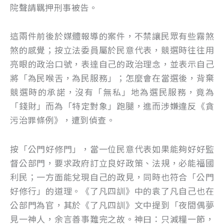
院聲請羈押刑事被告。
這兩件前後於媒體報導的案件，不禁讓民眾有些霧煞
煞的感覺；按立法委員屬於民意代表，競選時往往用
亮眼的政治口號，表達自己的政治理念，並表示自己
將「為民喉舌，為民服務」；怎麼會在當選後，背棄
競選時的承諾，沒有「無私」地為選民服務，竟為
「錢財」而為「特定對象」跑腿，進而涉嫌違反《貪
污治罪條例》，遭到偵查。
按「公門好修門」，當一位民意代表如果能夠好好監
督公部門，要求政府訂立良好政策、法規，必能福國
利民；一方面能兌現自己的政見，同時也符合「公門
好修行」的道理。《了凡四訓》中的袁了凡自己也在
公部門為官，其於《了凡四訓》文中提到「夜間偶夢
見一神人，余言善事難完之故。神曰：只減糧一節，