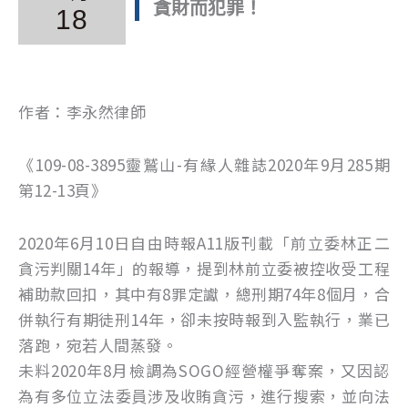
貪財而犯罪！
18
作者：李永然律師
《109-08-3895靈鷲山-有緣人雜誌2020年9月285期
第12-13頁》
2020年6月10日自由時報A11版刊載「前立委林正二
貪污判關14年」的報導，提到林前立委被控收受工程
補助款回扣，其中有8罪定讞，總刑期74年8個月，合
併執行有期徒刑14年，卻未按時報到入監執行，業已
落跑，宛若人間蒸發。
未料2020年8月檢調為SOGO經營權爭奪案，又因認
為有多位立法委員涉及收賄貪污，進行搜索，並向法