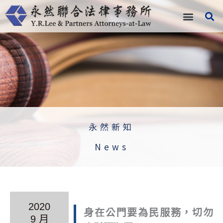
跳
至
主
要
內
容
永然新知
News
2020
身在公門要為民服務，切勿
9 月