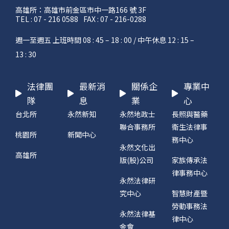
高雄所：高雄市前金區市中一路166 號 3F
TEL : 07 - 216 0588
FAX : 07 - 216-0288
週一至週五 上班時間 08 : 45 – 18 : 00 / 中午休息 12 : 15 –
13 : 30
法律團
最新消
關係企
專業中
隊
息
業
心
台北所
永然新知
永然地政士
長照與醫藥
聯合事務所
衛生法律事
桃園所
新聞中心
務中心
永然文化出
高雄所
版(股)公司
家族傳承法
律事務中心
永然法律研
究中心
智慧財產暨
勞動事務法
永然法律基
律中心
金會