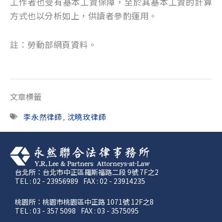
工作者也受有基本工資保障，至於其基本工資的計算
方式也以分析如上，供讀者參酌運用。
註：勞動部網頁資料。
文章標籤
李永然律師
,
沈曉玫律師
台北所：台北市中正區羅斯福路二段 9號 7F之2
TEL : 02 - 23956989
FAX : 02 - 23914235
桃園所：桃園市桃園區中正路 1071號 12F之8
TEL : 03 - 357 5098
FAX : 03 - 3575095