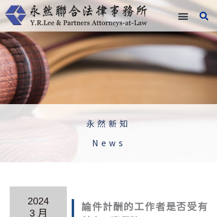
跳
至
主
要
內
容
永然新知
News
2024
論件計酬的工作者是否受有
3 月