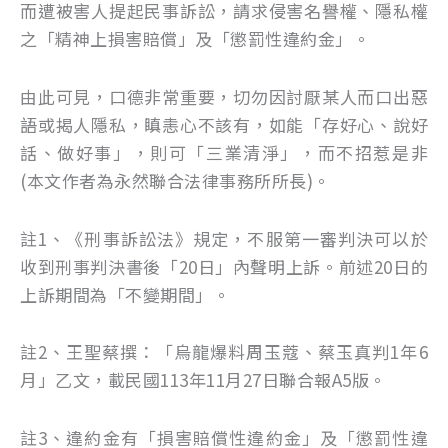
而遭被害人提起民事訴訟，請求侵害名譽權、隱私權
之「精神上損害賠償」及「懲罰性違約金」。
由此可見，口德非常重要，切勿因討厭某人而口出惡
語或揭人隱私，瞋恚心不該有，如能「存好心、說好
話、做好事」，則可「三業清淨」，而不招惹是非
(本文作者為永然聯合法律事務所所長)。
註1、《刑事訴訟法》規定，不服第一審判決可以於
收到刑事判決書後「20日」內聲明上訴。前述20日的
上訴期間為「不變期間」。
註2、王聖蔡撰：「烏龍爆料周玉蔻、蔡玉真判1年6
月」乙文，載民國113年11月27日聯合報A5版。
註3、違約金有「損害賠償性違約金」及「懲罰性違