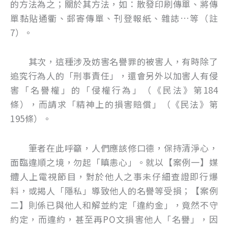
的方法為之；關於其方法，如：散發印刷傳單、將傳
單黏貼通衢、郵寄傳單、刊登報紙、雜誌…等（註
7）。
其次，這種涉及妨害名譽罪的被害人，有時除了
追究行為人的「刑事責任」，還會另外以加害人有侵
害「名譽權」的「侵權行為」（《民法》第184
條），而請求「精神上的損害賠償」（《民法》第
195條）。
筆者在此呼籲，人們應該修口德，保持清淨心，
面臨違順之境，勿起「瞋恚心」。就以【案例一】媒
體人上電視節目，對於他人之事未仔細查證即行爆
料，或揭人「隱私」導致他人的名譽等受損；【案例
二】則係已與他人和解並約定「違約金」，竟然不守
約定，而違約，甚至再PO文損害他人「名譽」，因