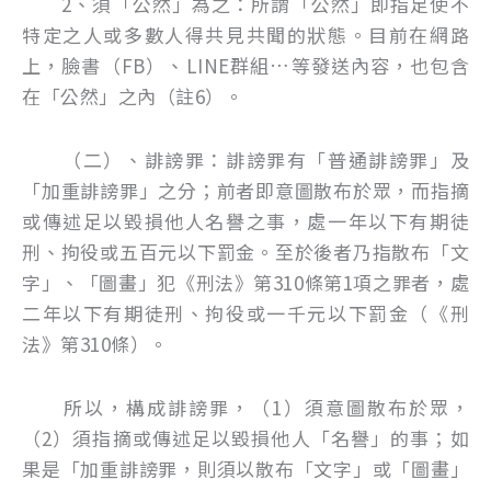
2、須「公然」為之：所謂「公然」即指足使不
特定之人或多數人得共見共聞的狀態。目前在網路
上，臉書（FB）、LINE群組…等發送內容，也包含
在「公然」之內（註6）。
（二）、誹謗罪：誹謗罪有「普通誹謗罪」及
「加重誹謗罪」之分；前者即意圖散布於眾，而指摘
或傳述足以毀損他人名譽之事，處一年以下有期徒
刑、拘役或五百元以下罰金。至於後者乃指散布「文
字」、「圖畫」犯《刑法》第310條第1項之罪者，處
二年以下有期徒刑、拘役或一千元以下罰金（《刑
法》第310條）。
所以，構成誹謗罪，（1）須意圖散布於眾，
（2）須指摘或傳述足以毀損他人「名譽」的事；如
果是「加重誹謗罪，則須以散布「文字」或「圖畫」