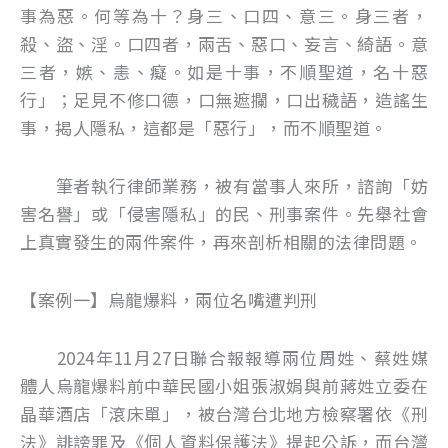
事為惡。何等為十？身三、口四、意三。身三者，
殺、盜、淫。口四者，兩舌、惡口、妄言、綺語。意
三者，嫉、恚、癡。如是十事，不順聖道，名十惡
行」；足見不修口德，口無遮攔，口出穢語，造謠生
事，揭人隱私，這都是「惡行」，而不順聖道。
筆者執行律師業務，被有當事人來所，諮詢「妨
害名譽」或「侵害隱私」的民、刑事案件。先舉社會
上真實發生的兩件案件，再來剖析相關的法律問題。
【案例一】烏龍爆料，兩位名嘴遭判刑
2024年11月27日聯合報報導兩位周姓、蔡姓媒
體人烏龍爆料前中華民國小姐張淑娟與前蔣姓立委在
晶華酒店「滾床單」，被台灣台北地方檢察署依《刑
法》誹謗罪及《個人資料保護法》提起公訴，而台灣