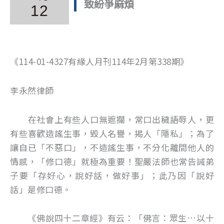
致紛爭麻煩
12
《114-01-4327有緣人月刊114年2月第338期》
李永然律師
在社會上有些人口無遮攔，常口出穢語辱人，更
有些喜歡造謠生事，毀人名譽，揭人「隱私」；為了
讓自已「不惡口」，不造謠生事，不分化離間他人的
情感，「修口德」就極為重要！聖嚴法師也常告誡弟
子要「存好心，說好話，做好事」；此乃因「說好
話」是修口德。
《佛說四十二章經》有云：「佛言：眾生…以十