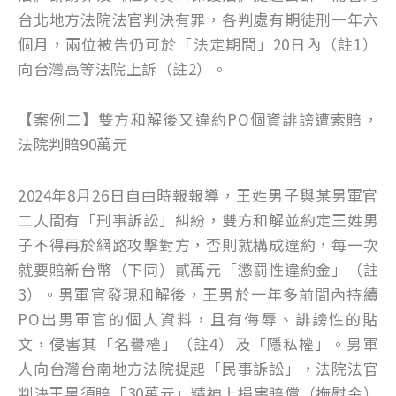
台北地方法院法官判決有罪，各判處有期徒刑一年六
個月，兩位被告仍可於「法定期間」20日內（註1）
向台灣高等法院上訴（註2）。
【案例二】雙方和解後又違約PO個資誹謗遭索賠，
法院判賠90萬元
2024年8月26日自由時報報導，王姓男子與某男軍官
二人間有「刑事訴訟」糾紛，雙方和解並約定王姓男
子不得再於網路攻擊對方，否則就構成違約，每一次
就要賠新台幣（下同）貳萬元「懲罰性違約金」（註
3）。男軍官發現和解後，王男於一年多前間內持續
PO出男軍官的個人資料，且有侮辱、誹謗性的貼
文，侵害其「名譽權」（註4）及「隱私權」。男軍
人向台灣台南地方法院提起「民事訴訟」，法院法官
判決王男須賠「30萬元」精神上損害賠償（撫慰金）