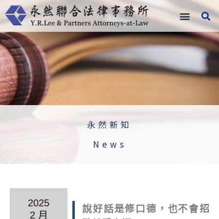
跳
至
主
要
內
容
永然新知
News
2025
說好話是修口德，也不會招
2 月