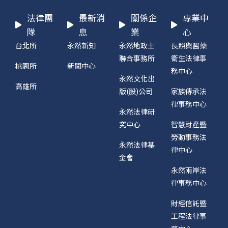
法律團
最新消
關係企
專業中
隊
息
業
心
台北所
永然新知
永然地政士
長照與醫藥
聯合事務所
衛生法律事
桃園所
新聞中心
務中心
永然文化出
高雄所
版(股)公司
家族傳承法
律事務中心
永然法律研
究中心
智慧財產暨
勞動事務法
永然法律基
律中心
金會
永然兩岸法
律事務中心
財經信託暨
工程法律事