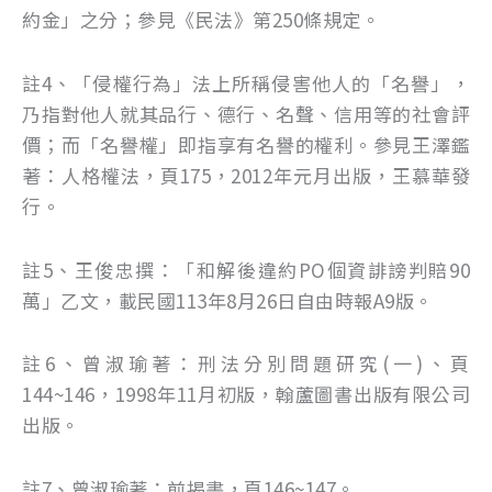
約金」之分；參見《民法》第250條規定。
註4、「侵權行為」法上所稱侵害他人的「名譽」，
乃指對他人就其品行、德行、名聲、信用等的社會評
價；而「名譽權」即指享有名譽的權利。參見王澤鑑
著：人格權法，頁175，2012年元月出版，王慕華發
行。
註5、王俊忠撰：「和解後違約PO個資誹謗判賠90
萬」乙文，載民國113年8月26日自由時報A9版。
註6、曾淑瑜著：刑法分別問題研究(一)、頁
144~146，1998年11月初版，翰蘆圖書出版有限公司
出版。
註7、曾淑瑜著：前揭書，頁146~147。