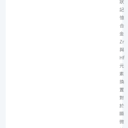
狀
記
憶
合
金
Zr
與
Hf
元
素
換
置
對
於
顯
微