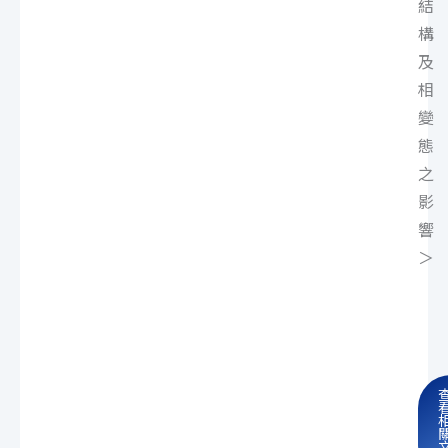
結
構
及
相
變
態
之
影
響
＞