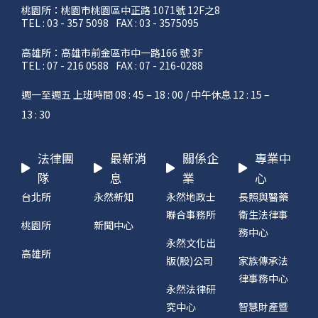
桃園所：桃園市桃園區中正路 1071號 12F之8
TEL : 03 - 357 5098
FAX : 03 - 3575095
高雄所：高雄市前金區市中一路166 號 3F
TEL : 07 - 216 0588
FAX : 07 - 216-0288
週一至週五 上班時間 08 : 45 – 18 : 00 / 中午休息 12 : 15 –
13 : 30
法律團
最新消
關係企
專業中
隊
息
業
心
台北所
永然新知
永然地政士
長照與醫藥
聯合事務所
衛生法律事
桃園所
新聞中心
務中心
永然文化出
高雄所
版(股)公司
家族傳承法
律事務中心
永然法律研
究中心
智慧財產暨