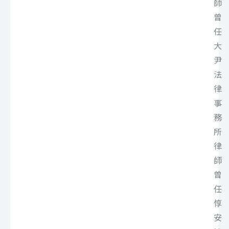
師
曾
任
大
尹
法
律
事
務
所
律
師
曾
任
惇
安