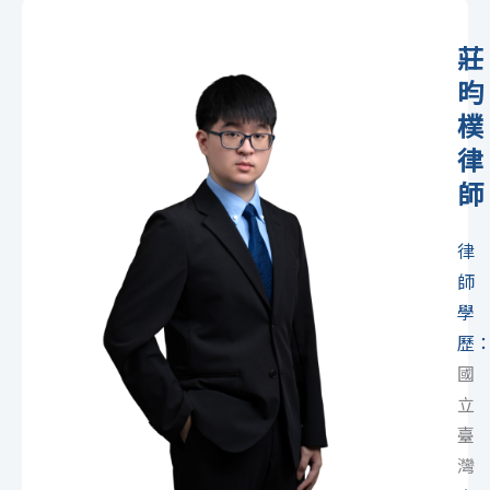
莊
昀
樸
律
師
律
師
學
歷
國
立
臺
灣