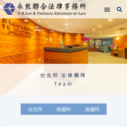
跳
至
主
要
內
容
台北所
法律團隊
Team
台北所
桃園所
高雄所