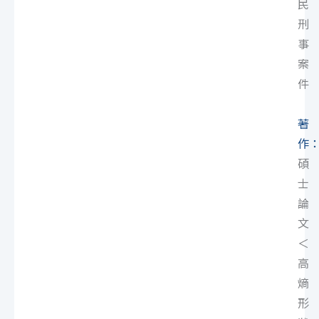
民
刑
事
案
件
著
作
碩
士
論
文
＜
高
熵
形