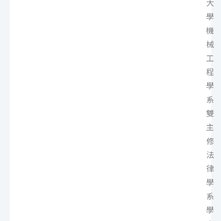
大
學
機
械
工
程
學
系
雙
主
修
法
律
學
系
學