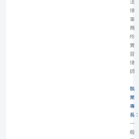
法
律
事
務
所
實
習
律
師
執
業
專
長
一
般