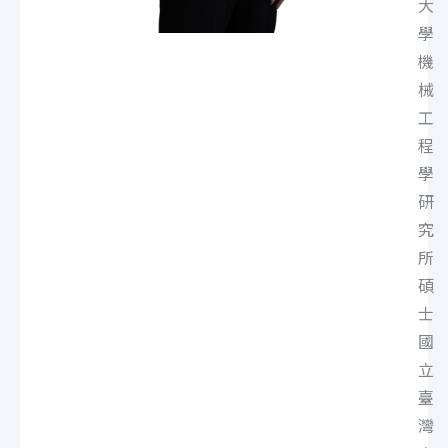
大
學
機
械
工
程
學
研
究
所
碩
士
國
立
臺
灣