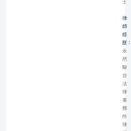
士
律
師
經
歷
永
然
聯
合
法
律
事
務
所
律