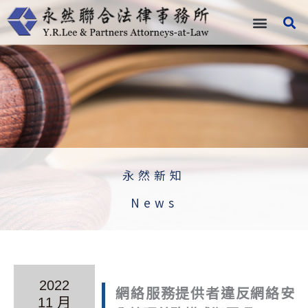
跳
至
主
要
內
容
永然新知
News
2022
網絡服務提供者違反網絡安
11 月