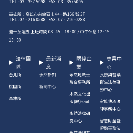
TEL : 03 - 357 5098
FAX : 03 - 3575095
高雄所：高雄市前金區市中一路166 號 3F
TEL : 07 - 216 0588
FAX : 07 - 216-0288
週一至週五 上班時間 08 : 45 – 18 : 00 / 中午休息 12 : 15 –
13 : 30
法律團
最新消
關係企
專業中
隊
息
業
心
台北所
永然新知
永然地政士
長照與醫藥
聯合事務所
衛生法律事
桃園所
新聞中心
務中心
永然文化出
高雄所
版(股)公司
家族傳承法
律事務中心
永然法律研
究中心
智慧財產暨
勞動事務法
永然法律基