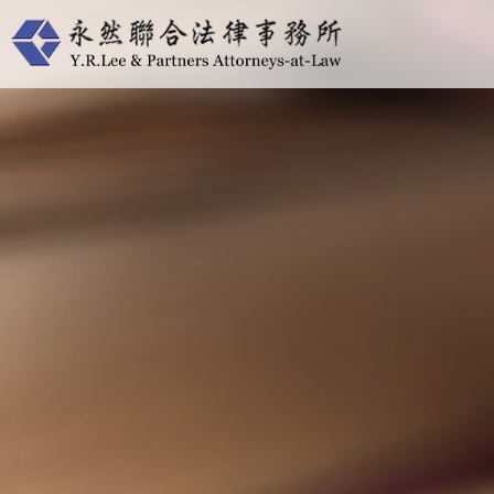
跳
至
主
要
內
容