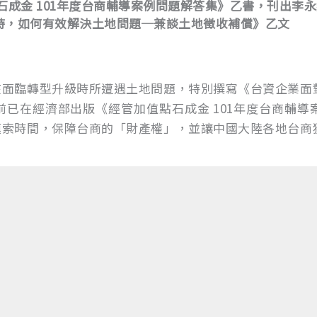
石成金 101年度台商輔導案例問題解答集》乙書，刊出李
時，如何有效解決土地問題─兼談土地徵收補償》乙文
在面臨轉型升級時所遭遇土地問題，特別撰寫《台資企業面
已在經濟部出版《經管加值點石成金 101年度台商輔導
摸索時間，保障台商的「財產權」，並讓中國大陸各地台商
。