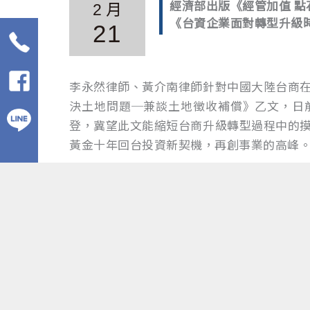
經濟部出版《經管加值 點
2 月
《台資企業面對轉型升級
21
李永然律師、黃介南律師針對中國大陸台商
決土地問題─兼談土地徵收補償》乙文，日前
登，冀望此文能縮短台商升級轉型過程中的
黃金十年回台投資新契機，再創事業的高峰
文章標籤
李永然律師
,
黃介南律師