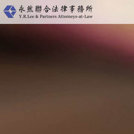
跳
至
主
要
內
容