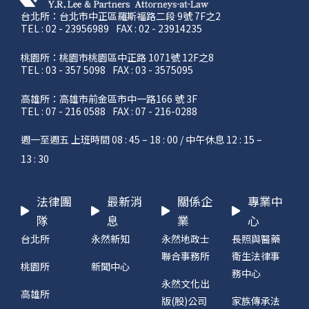
台北所：台北市中正區羅斯福路二段 9號 7F之2
TEL : 02 - 23956989
FAX : 02 - 23914235
桃園所：桃園市桃園區中正路 1071號 12F之8
TEL : 03 - 357 5098
FAX : 03 - 3575095
高雄所：高雄市前金區市中一路166 號 3F
TEL : 07 - 216 0588
FAX : 07 - 216-0288
週一至週五 上班時間 08 : 45 – 18 : 00 / 中午休息 12 : 15 –
13 : 30
法律團
最新消
關係企
專業中
隊
息
業
心
台北所
永然新知
永然地政士
長照與醫藥
聯合事務所
衛生法律事
桃園所
新聞中心
務中心
永然文化出
高雄所
版(股)公司
家族傳承法