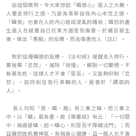
由這個案例，令大家想起「瞋恨心」是人之大敵，
人要走修行之道，乃是為革新自我內心本性之道，
「瞋恨」也會在人的內心造成混亂的雜染；瞋怒的產
生是人在感覺自已在某方面受到傷害，於痛苦發生
後，做出「愚痴」的反應，而去傷害他人（註1）。
對於這種瞋恨的反應，《法句經》提醒走入修行，
要捨棄「忿怒」，減除「我慢」，解脫一切繫缚，不
執著名色，這樣人才不會「受苦」。又能夠抑制「忿
怒」，如同剎住急行車輛的人，是善於「調御的
人」。
吾人均知「貪、瞋、痴」有三毒之稱，而三毒之
中，以「瞋」最為重，故《華嚴經》有云：「一切惡
中，無過是瞋，起一瞋心，則受百千障礙法門」；而
且瞋怒既耗費神氣，有損身心健康，且一般人也不喜