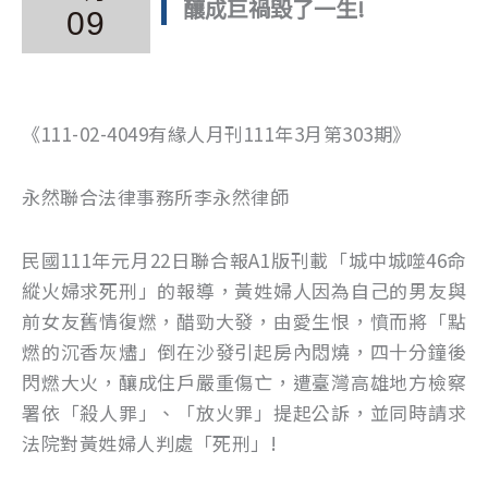
釀成巨禍毀了一生!
09
《111-02-4049有緣人月刊111年3月第303期》
永然聯合法律事務所李永然律師
民國111年元月22日聯合報A1版刊載「城中城噬46命
縱火婦求死刑」的報導，黃姓婦人因為自己的男友與
前女友舊情復燃，醋勁大發，由愛生恨，憤而將「點
燃的沉香灰燼」倒在沙發引起房內悶燒，四十分鐘後
閃燃大火，釀成住戶嚴重傷亡，遭臺灣高雄地方檢察
署依「殺人罪」、「放火罪」提起公訴，並同時請求
法院對黃姓婦人判處「死刑」!