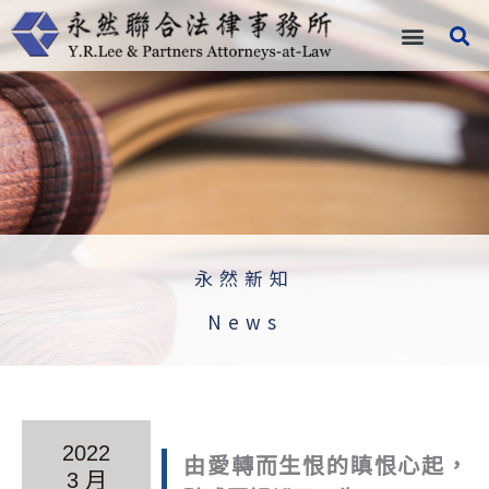
跳
至
主
要
內
容
永然新知
News
2022
由愛轉而生恨的瞋恨心起，
3 月