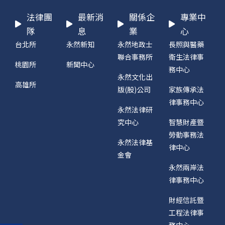
法律團
最新消
關係企
專業中
隊
息
業
心
台北所
永然新知
永然地政士
長照與醫藥
聯合事務所
衛生法律事
桃園所
新聞中心
務中心
永然文化出
高雄所
版(股)公司
家族傳承法
律事務中心
永然法律研
究中心
智慧財產暨
勞動事務法
永然法律基
律中心
金會
永然兩岸法
律事務中心
財經信託暨
工程法律事
務中心