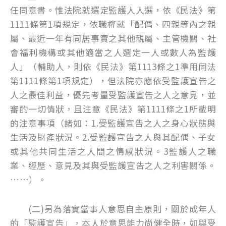
任同意書。惟法院就選定監護人人選，依《民法》第
1111條第1項規定，依職權就「配偶、四親等內之親
屬、最近一年有同居事實之其他親屬、主管機關、社
會福利機構或其他適當之人選定一人或數人為監護
人」（輔助人，則依《民法》第1113條之1準用同法
第1111條第1項規定），但法院亦應依受監護宣告之
人之最佳利益，優先考量受監護宣告之人之意見，並
審酌一切情狀，且注意《民法》第1111條之1所載明
的注意事項（諸如：1.受監護宣告之人之身心狀態與
生活及財產狀況。2.受監護宣告之人與其配偶、子女
或其他共同生活之人間之情感狀況。3監護人之職
業、經歷、意見及其與受監護宣告之人之利害關係。
……）。
(二)另為落實當事人意思自主原則，關於成年人
的「監護宣告」，本人於意思能力尚健全時，如與受