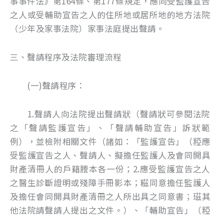
事事件法》第164條、第177條規定，應向受監護宣告
之人或受輔助宣告之人的住所地或居所地的地方法院
（少年及家事法院）家事法庭提出聲請。
三、聲請程序及法院審理流程
(一)聲請程序：
1.聲請人向法院提出聲請狀（聲請狀可參閱法院
之「聲請監護宣告」、「聲請輔助宣告」訴狀範
例），並檢附相關文件（諸如：「監護宣告」（𥺼應
受監護宣告之人、聲請人、擬擔任監護人及會同開具
財產清冊人的戶籍謄本各一份；2.應受監護宣告之人
之醫生診斷證明或殘障手冊影本；糍同意擔任監護人
及擔任會同開具財產清冊之人所出具之同意書；𤧹其
他法院請聲請人提出之文件。）、「輔助宣告」（𥺼