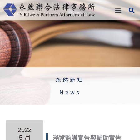
跳
至
主
要
內
容
永然新知
News
2022
淺述監護宣告與輔助宣告
5 月