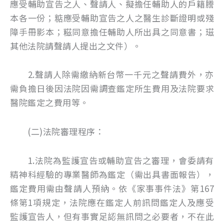
應受輔助宣告之人、聲請人、擬擔任輔助人的戶籍謄
本各一份；𥺦應受輔助宣告之人之醫生診斷證明或殘
障手冊影本；糍同意擔任輔助人所出具之同意書；𤧹
其他法院請聲請人提出之文件）。
2.聲請人除需繳納新台幣一千元之聲請費外，亦
需負擔日後因法院因需調查鑑定所生費用及法院要求
醫院鑑定之費用等。
(二)法院審理程序：
1.法院為監護宣告或輔助宣告之審理，會委請有
精神科經驗的專業醫師為鑑定（需出具書面報告），
鑑定費用需由聲請人預納。依《家事事件法》第167
條第1項規定，法院應在鑑定人前訊問鑑定人及應受
監護宣告人，但有事實足認無訊問之必要者，不在此