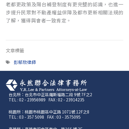
老都更政策及陽台補登制度有更完整的認識，也進一
步提升民眾對不動產權益保障及都市更新相關法規的
了解，獲得與會者一致肯定。
文章標籤
彭郁欣律師
台北所：台北市中正區羅斯福路二段 9號 7F之2
TEL : 02 - 23956989
FAX : 02 - 23914235
桃園所：桃園市桃園區中正路 1071號 12F之8
TEL : 03 - 357 5098
FAX : 03 - 3575095
高雄所：高雄市前金區市中一路166 號 3F