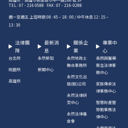
TEL : 07 - 216 0588
FAX : 07 - 216-0288
週一至週五 上班時間 08 : 45 – 18 : 00 / 中午休息 12 : 15 –
13 : 30
法律團
最新消
關係企
專業中
隊
息
業
心
台北所
永然新知
永然地政士
長照與醫藥
聯合事務所
衛生法律事
桃園所
新聞中心
務中心
永然文化出
高雄所
版(股)公司
家族傳承法
律事務中心
永然法律研
究中心
智慧財產暨
勞動事務法
永然法律基
律中心
金會