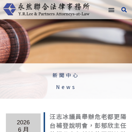
跳
至
主
要
內
容
新聞中心
News
汪志冰議員舉辦危老都更陽
2026
台補登說明會，彭郁欣主任
6 月