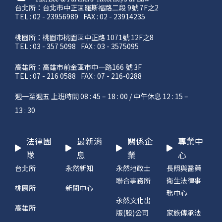
台北所：台北市中正區羅斯福路二段 9號 7F之2
TEL : 02 - 23956989
FAX : 02 - 23914235
桃園所：桃園市桃園區中正路 1071號 12F之8
TEL : 03 - 357 5098
FAX : 03 - 3575095
高雄所：高雄市前金區市中一路166 號 3F
TEL : 07 - 216 0588
FAX : 07 - 216-0288
週一至週五 上班時間 08 : 45 – 18 : 00 / 中午休息 12 : 15 –
13 : 30
法律團
最新消
關係企
專業中
隊
息
業
心
台北所
永然新知
永然地政士
長照與醫藥
聯合事務所
衛生法律事
桃園所
新聞中心
務中心
永然文化出
高雄所
版(股)公司
家族傳承法