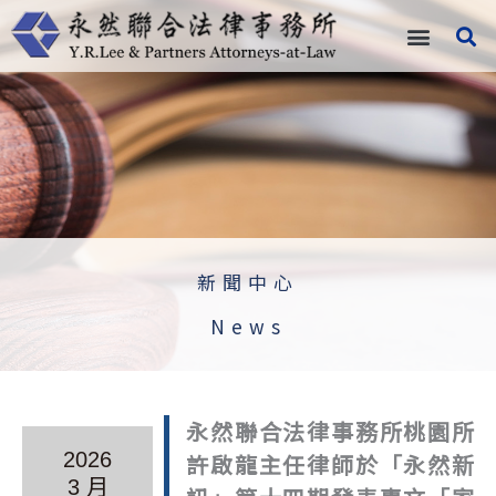
跳
至
主
要
內
容
新聞中心
News
永然聯合法律事務所桃園所
2026
許啟龍主任律師於「永然新
3 月