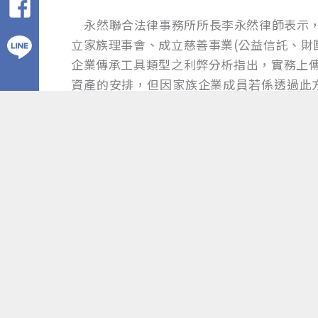
永然聯合法律事務所所長李永然律師表示，
立家族理事會、成立慈善事業(公益信託、財
企業傳承工具類型之利弊分析指出，實務上傳
資產的安排，但因家族企業成員若係透過此
求。
永然聯合法律事務所黃斐旻律師則是談到，
檢查，或趁隙掏空其他股東股權或公司資產
可透過「信託契約」，設計信託架構，由受
員能持續監督公司業務、財務狀況，避免公
李永然律師提及，對於台灣中小企業，特別
業管理權能否事先進行安排因應及規劃設計
企業基業常青、永續經營及社會經濟穩定發