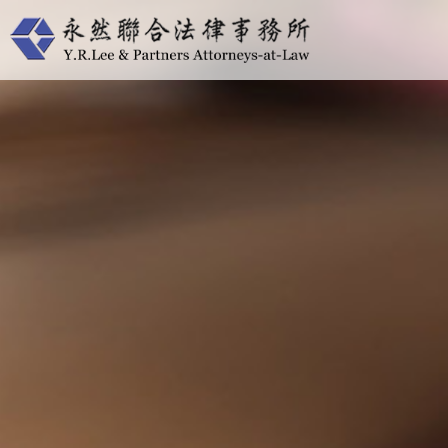
跳
至
主
要
內
容