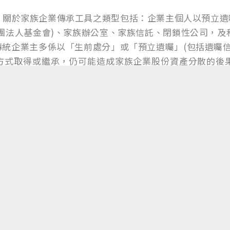
關於家族企業傳承工具之類型包括：企業主個人以預立遺囑
團法人基金會)、家族辦公室、家族信託、閉鎖性公司，及
統企業主多係以「生前處分」或「預立遺囑」(包括遺囑信
方式取得或繼承，仍可能造成家族企業股份資產分散的後
為避免家族第二代或更後代之經營者，透過其影響力拒絕
，第一代企業經營者於傳承家族財富與福澤時，除應設計「
託人或受託銀行持有公司股票，並於信託契約載明監督機制
司遭第二代經營者不當掏空。
是家族企業能否於企業傳承過程中順利接班，皆涉及對於
，此不僅可避免及減低家族企業傳承或接班過程中發生爭產
展之目的。