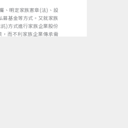
、明定家族憲章(法)、設
私募基金等方式。又就家族
託)方式進行家族企業股份
果，而不利家族企業傳承需
監察人定期或不定期之業務
閉鎖性公司」之架構外，亦
，使家族其他重要長輩或成
家族成員、企業所有權與企
奪權的情況，更能達成家族