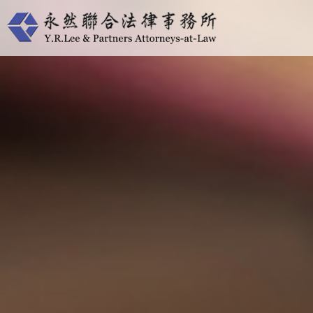
跳
至
主
要
內
容