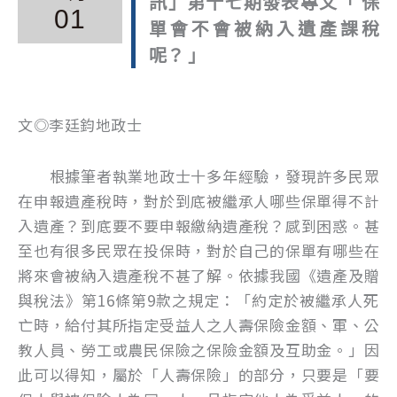
訊」第十七期發表專文「 保
01
單會不會被納入遺產課稅
呢？ 」
文◎李廷鈞地政士
根據筆者執業地政士十多年經驗，發現許多民眾
在申報遺產稅時，對於到底被繼承人哪些保單得不計
入遺產？到底要不要申報繳納遺產稅？感到困惑。甚
至也有很多民眾在投保時，對於自己的保單有哪些在
將來會被納入遺產稅不甚了解。依據我國《遺產及贈
與稅法》第16條第9款之規定：「約定於被繼承人死
亡時，給付其所指定受益人之人壽保險金額、軍、公
教人員、勞工或農民保險之保險金額及互助金。」因
此可以得知，屬於「人壽保險」的部分，只要是「要