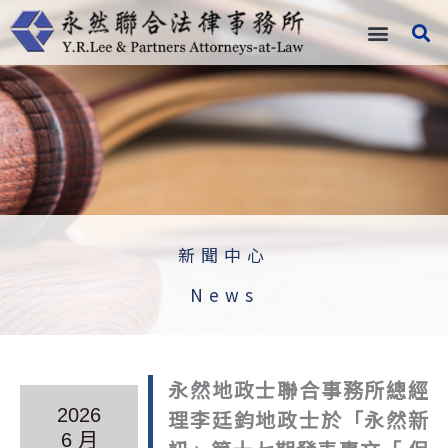
跳
至
主
要
內
容
新聞中心
News
永然地政士聯合事務所總經
2026
理李廷鈞地政士於「永然新
6 月