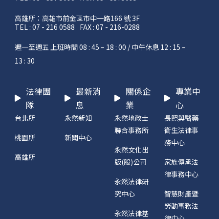
高雄所：高雄市前金區市中一路166 號 3F
TEL : 07 - 216 0588
FAX : 07 - 216-0288
週一至週五 上班時間 08 : 45 – 18 : 00 / 中午休息 12 : 15 –
13 : 30
法律團
最新消
關係企
專業中
隊
息
業
心
台北所
永然新知
永然地政士
長照與醫藥
聯合事務所
衛生法律事
桃園所
新聞中心
務中心
永然文化出
高雄所
版(股)公司
家族傳承法
律事務中心
永然法律研
究中心
智慧財產暨
勞動事務法
永然法律基
律中心