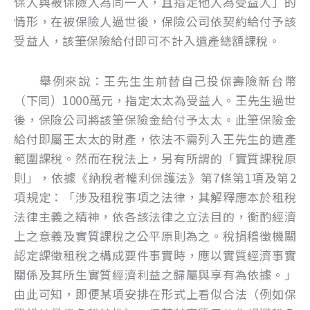
保人與被保險人為同一人，且指定他人為受益人」的
情形，在被保險人過世後，保險公司依契約給付予該
受益人，該筆保險給付即可不計入遺產總額課稅。
舉例來說：王先生生前替自己投保壽險新台幣
（下同）1000萬元，指定太太為受益人。王先生過世
後，保險公司將該筆保險金給付予太太。此筆保險金
給付即屬王太太的財產，依法不需列入王先生的遺產
範圍課稅。然而在稅法上，另有所謂的「實質課稅原
則」，依據《納稅者權利保護法》第7條第1項及第2
項規定：「涉及租稅事項之法律，其解釋應本於租稅
法律主義之精神，依各該法律之立法目的，衡酌經濟
上之意義及實質課稅之公平原則為之。稅捐稽徵機關
認定課徵租稅之構成要件事實時，應以實質經濟事實
關係及其所生實質經濟利益之歸屬與享有為依據。」
由此可知，即便某項安排在形式上看似合法（例如保