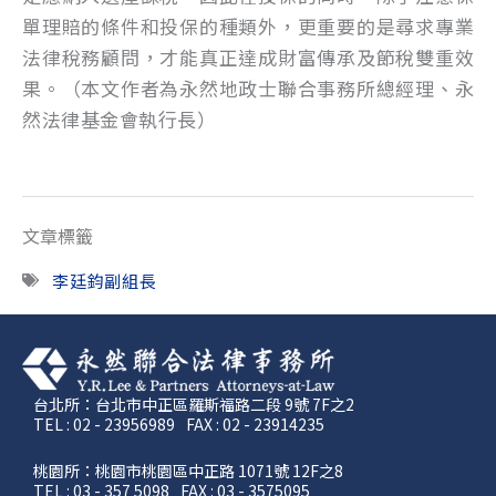
單理賠的條件和投保的種類外，更重要的是尋求專業
法律稅務顧問，才能真正達成財富傳承及節稅雙重效
果。（本文作者為永然地政士聯合事務所總經理、永
然法律基金會執行長）
文章標籤
李廷鈞副組長
台北所：台北市中正區羅斯福路二段 9號 7F之2
TEL : 02 - 23956989
FAX : 02 - 23914235
桃園所：桃園市桃園區中正路 1071號 12F之8
TEL : 03 - 357 5098
FAX : 03 - 3575095