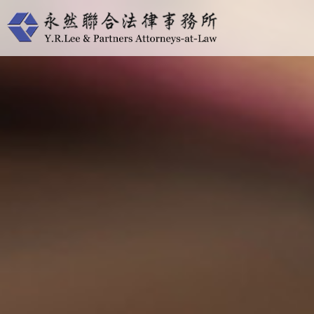
跳
至
主
要
內
容