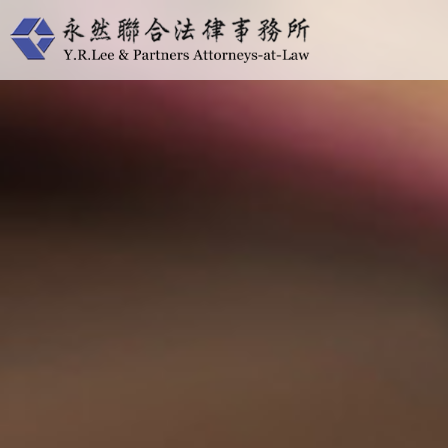
跳
至
主
要
內
容