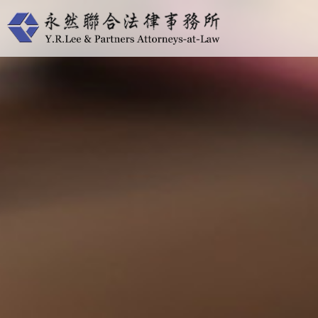
跳
至
主
要
內
容