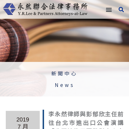
跳
至
主
要
內
容
新聞中心
News
李永然律師與彭郁欣主任前
2019
往台北市進出口公會演講
7 月