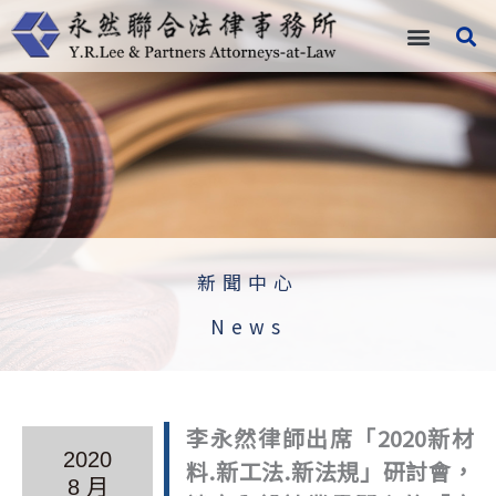
跳
至
主
要
內
容
新聞中心
News
李永然律師出席「2020新材
2020
料.新工法.新法規」研討會，
8 月