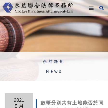
跳
至
主
要
內
容
永然新知
News
2021
數筆分別共有土地能否於同
5 月