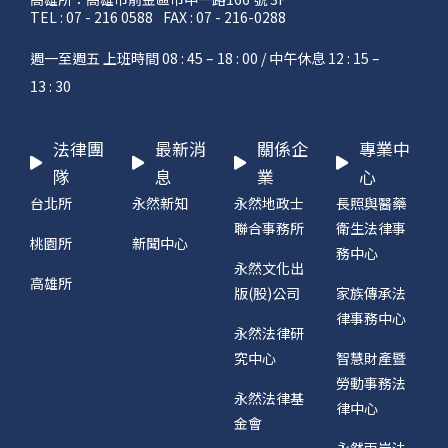
TEL : 07 - 216 0588
FAX : 07 - 216-0288
週一至週五 上班時間 08 : 45 – 18 : 00 / 中午休息 12 : 15 –
13 : 30
法律團
最新消
關係企
專業中
隊
息
業
心
台北所
永然新知
永然地政士
長照與醫藥
聯合事務所
衛生法律事
桃園所
新聞中心
務中心
永然文化出
高雄所
版(股)公司
家族傳承法
律事務中心
永然法律研
究中心
智慧財產暨
勞動事務法
永然法律基
律中心
金會
永然兩岸法