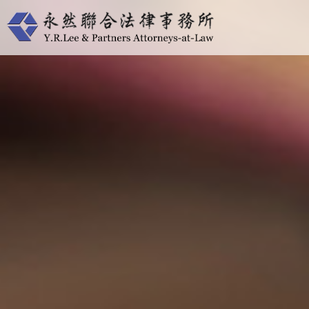
跳
至
主
要
內
容