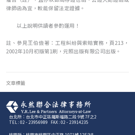
律師函為宜，較能保留法定證據。
以上說明供讀者參酌運用！
註、參見王伯儉著：工程糾紛與索賠實務，頁213，
2002年10月初版第1刷，元照出版有限公司出版。
文章標籤
台北所：台北市中正區羅斯福路二段 9號 7F之2
TEL : 02 - 23956989
FAX : 02 - 23914235
桃園所：桃園市桃園區中正路 1071號 12F之8