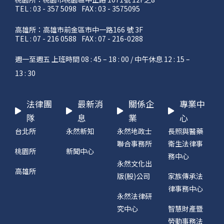
TEL : 03 - 357 5098
FAX : 03 - 3575095
高雄所：高雄市前金區市中一路166 號 3F
TEL : 07 - 216 0588
FAX : 07 - 216-0288
週一至週五 上班時間 08 : 45 – 18 : 00 / 中午休息 12 : 15 –
13 : 30
法律團
最新消
關係企
專業中
隊
息
業
心
台北所
永然新知
永然地政士
長照與醫藥
聯合事務所
衛生法律事
桃園所
新聞中心
務中心
永然文化出
高雄所
版(股)公司
家族傳承法
律事務中心
永然法律研
究中心
智慧財產暨
勞動事務法