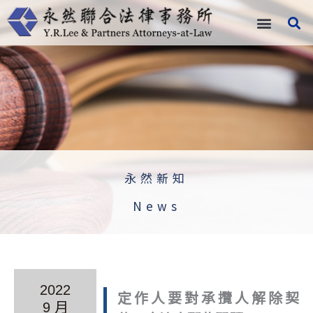
跳
至
主
要
內
容
永然新知
News
2022
定作人要對承攬人解除契
9 月