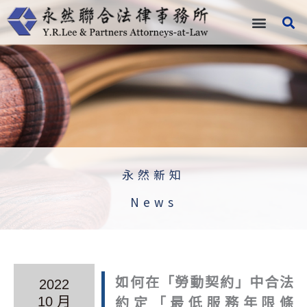
跳
至
主
要
內
容
永然新知
News
如何在「勞動契約」中合法
2022
約定「最低服務年限條
10 月