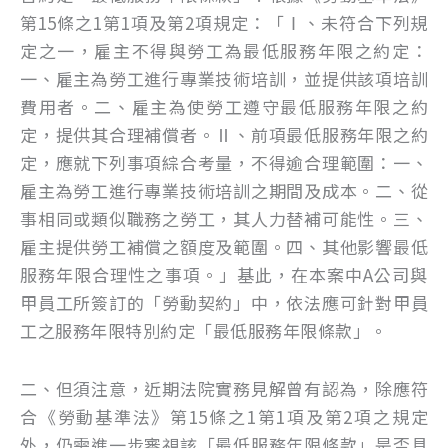
第15條之1第1項及第2項規定：「Ⅰ、未符合下列規
定之一，雇主不得與勞工為最低服務年限之約定：
一、雇主為勞工進行專業技術培訓，並提供該項培訓
費用者。二、雇主為使勞工遵守最低服務年限之約
定，提供其合理補償者。Ⅱ、前項最低服務年限之約
定，應就下列事項綜合考量，不得逾合理範圍：一、
雇主為勞工進行專業技術培訓之期間及成本。二、從
事相同或類似職務之勞工，其人力替補可能性。三、
雇主提供勞工補償之額度及範圍。四、其他影響最低
服務年限合理性之事項。」基此，在本案中A公司與
甲員工所簽訂的「勞動契約」中，依法應可針對甲員
工之服務年限特別約定「最低服務年限條款」。
二、但須注意，近期法院實務見解曾有認為，除應符
合《勞動基準法》第15條之1第1項及第2項之規定
外，仍需進一步審視該「最低服務年限條款」是否具