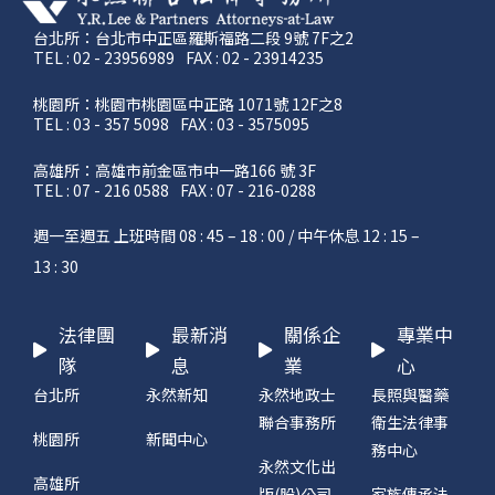
台北所：台北市中正區羅斯福路二段 9號 7F之2
TEL : 02 - 23956989
FAX : 02 - 23914235
桃園所：桃園市桃園區中正路 1071號 12F之8
TEL : 03 - 357 5098
FAX : 03 - 3575095
高雄所：高雄市前金區市中一路166 號 3F
TEL : 07 - 216 0588
FAX : 07 - 216-0288
週一至週五 上班時間 08 : 45 – 18 : 00 / 中午休息 12 : 15 –
13 : 30
法律團
最新消
關係企
專業中
隊
息
業
心
台北所
永然新知
永然地政士
長照與醫藥
聯合事務所
衛生法律事
桃園所
新聞中心
務中心
永然文化出
高雄所
版(股)公司
家族傳承法