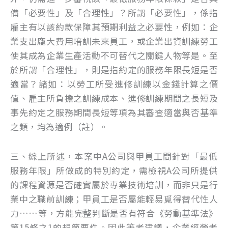
備「必要性」及「合理性」？所謂「必要性」，係指
雇主有以該約款保障其預期利益之必要性，例如：企
業支出龐大費用培訓未來員工，或企業出資訓練勞工
使其成為企業生產活動不可替代之關鍵人物等是。至
於所謂「合理性」，則是指約定的服務年限長短是否
適當？諸如：以勞工所受進修訓練以金錢計算之價
值、雇主所負擔之訓練成本、進修訓練期間之長短及
事先約定之服務期間長短等項為其審查適當與否基準
之類，均為適例（註）。
三、綜上所述，本案中A公司與甲員工間針對「最低
服務年限」所做成的特別約定，需檢視A公司所提供
的課程資源是否確實屬於專業技術培訓，而非只是行
業中之職前訓練；甲員工是否屬能輕易覓得替代性人
力……等，方能完整判斷是否有符合《勞動基準法》
第15條之1的規範要件。因此筆者建議，企業經營者