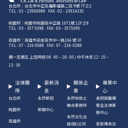
台北所：台北市中正區羅斯福路二段 9號 7F之2
TEL : 02 - 23956989
FAX : 02 - 23914235
桃園所：桃園市桃園區中正路 1071號 12F之8
TEL : 03 - 357 5098
FAX : 03 - 3575095
高雄所：高雄市前金區市中一路166 號 3F
TEL : 07 - 216 0588
FAX : 07 - 216-0288
週一至週五 上班時間 08 : 45 – 18 : 00 / 中午休息 12 : 15 –
13 : 30
法律團
最新消
關係企
專業中
隊
息
業
心
台北所
永然新知
永然地政士
長照與醫藥
聯合事務所
衛生法律事
桃園所
新聞中心
務中心
永然文化出
高雄所
版(股)公司
家族傳承法