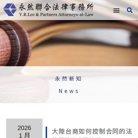
跳
至
主
要
內
容
永然新知
News
2026
大陸台商如何控制合同的法
1 月